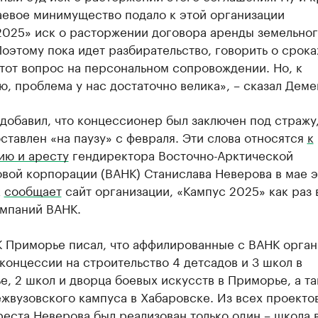
аевое минимущество подало к этой организации
2025» иск о расторжении договора аренды земельно
Поэтому пока идет разбирательство, говорить о срока
тот вопрос на персональном сопровождении. Но, к
, проблема у нас достаточно велика», – сказал Дем
добавил, что концессионер был заключен под стражу,
ставлен «на паузу» с февраля. Эти слова относятся
к
ию и аресту
гендиректора Восточно-Арктической
вой корпорации (ВАНК) Станислава Неверова в мае э
к
сообщает
сайт организации, «Кампус 2025» как раз 
омпаний ВАНК.
К Приморье писал, что аффилированные с ВАНК орган
концессии на строительство 4 детсадов и 3 школ в
е, 2 школ и дворца боевых искусств в Приморье, а та
жвузовского кампуса в Хабаровске. Из всех проекто
еста Неверова был реализован только один – школа 