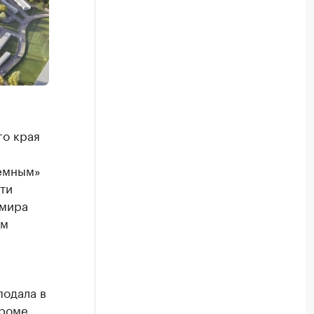
о края
лемным»
ти
имира
ем
подала в
кроме