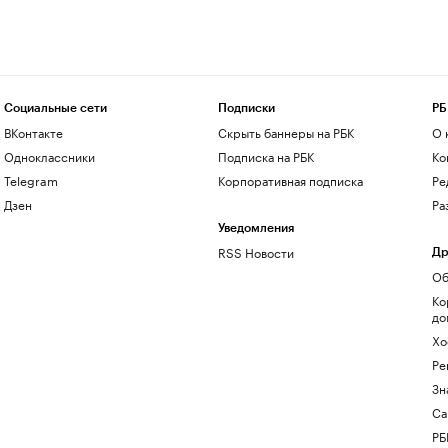
Социальные сети
Подписки
РБ
ВКонтакте
Скрыть баннеры на РБК
О 
Одноклассники
Подписка на РБК
Ко
Telegram
Корпоративная подписка
Ре
Дзен
Ра
Уведомления
RSS Новости
Др
Об
Ко
до
Хо
Ре
Зн
Са
РБ