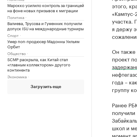
этого, кр
Марокко усилило контроль за границей
на фоне новых призывов к миграции
«Кампус-
Политика
участка. 
Валиева, Трусова и Гуменник получили
я держу э
допуск ISU на международные турниры
Спорт
сожалению
Умер поп-продюсер Мадонны Уильям
Орбит
Он также 
Общество
проект по
SCMP раскрыла, как Китай стал
«главным коллектором» другого
задержан
континента
нефтегазо
Экономика
года – ка
Загрузить еще
группу к
Ранее РБ
получили 
Забайкаль
школ и ме
момент ар