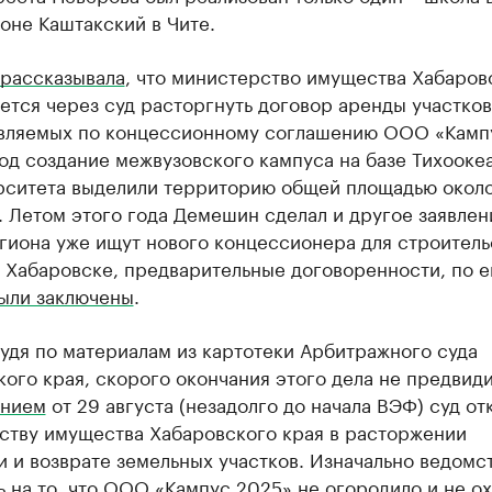
оне Каштакский в Чите.
рассказывала
, что министерство имущества Хабаров
ется через суд расторгнуть договор аренды участков
вляемых по концессионному соглашению ООО «Камп
од создание межвузовского кампуса на базе Тихооке
рситета выделили территорию общей площадью около
м. Летом этого года Демешин сделал и другое заявлен
гиона уже ищут нового концессионера для строитель
 Хабаровске, предварительные договоренности, по е
ыли заключены
.
удя по материалам из картотеки Арбитражного суда
ого края, скорого окончания этого дела не предвиди
нием
от 29 августа (незадолго до начала ВЭФ) суд от
ству имущества Хабаровского края в расторжении
 и возврате земельных участков. Изначально ведомс
 на то, что ООО «Кампус 2025» не огородило и не о