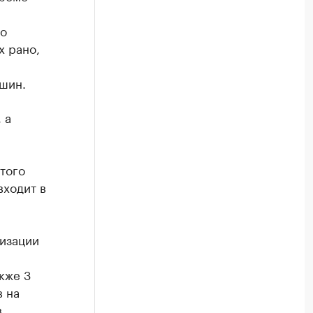
го
х рано,
ешин.
 а
того
входит в
изации
кже 3
в на
в