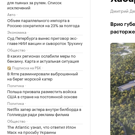
для пьяных за рулем. Список
исключений
Дмитрий Дем
Авто
Объем параллельного импорта в
Врио губ
Россию сократился на 23% за полгода
Экономика
расторже
Суд Петербурга вынес приговор экс-
главе НИИ вакцин и сывороток Трухину
Общество
В каких регионах ослабили меры по
бензину. Карта и актуальная ситуация
Подписка на РБК
В Ялте разминировали выброшенный
на берег морской катер
Политика
Польша призвала разместить войска
США в стране на постоянной основе
Политика
Netflix запер актера внутри билборда в
Голливуде ради рекламы фильма
Общество
The Atlantic узнал, что ответил Илон
Маск на просьбу Украины