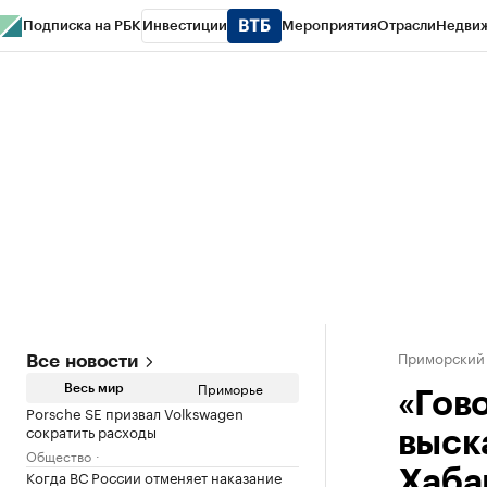
Подписка на РБК
Инвестиции
Мероприятия
Отрасли
Недви
РБК Курсы
РБК Life
Тренды
Визионеры
Национальные проекты
Горо
Газета
Спецпроекты СПб
Конференции СПб
Спецпроекты
Проверк
Приморский
Все новости
Приморье
Весь мир
«Гов
Porsche SE призвал Volkswagen
сократить расходы
выск
Общество
Когда ВС России отменяет наказание
Хаба