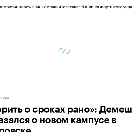
жимость
Autonews
РБК Компании
Телеканал
РБК Вино
Спорт
Школа упра
д
Стиль
Крипто
РБК Бизнес-среда
Дискуссионный клуб
Исследования
К
а контрагентов
Политика
Экономика
Бизнес
Технологии и медиа
Фина
 край
орить о сроках рано»: Деме
азался о новом кампусе в
ровске