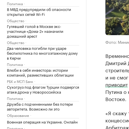
Политика
В МВД предупредили об опасности
открытых сетей Wi-Fi
Общество
Гулявшей голой в Москве экс-
участнице «Дома-2» назначили
домашний арест
Фото: Минис
Общество
Два человека погибли при ударе
беспилотника по многоэтажному дому
Временно
в Керчи
Дмитрий 
Политика
строител
Влюби в себя инвестора: истории
компаний, разместивших облигации
и не смог
РБК и МСП Банк
приводит
Сухогруз под флагом Турции подвергся
Путина о
атаке дрона у Новороссийска
Востоке.
Политика
Дружба с подчиненными без потери
авторитета. Возможно ли это
«Я скажу 
Образование
концесси
Военная операция на Украине. Онлайн
Арбитраж
Политика