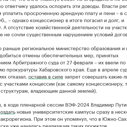
но ответчику удалось оспорить эти доводы. Власти ре
 уплатить просроченную арендную плату и пени – в 
уб., – однако концессионер в итоге погасил и долг, и
. А отсутствие хозяйственной деятельности на участк
е не сочли существенным нарушением условий догов
о раньше региональное министерство образования и 
 добиться отмены обеспечительных мер, принятых
ием Арбитражного суда от 27 февраля – их ввели по
ю прокуратуры Хабаровского края. Еще в апреле суд
ях отказал,
оставив в силе
запрет совершать какие-л
с участками концессии (как самому концессионеру, т
 структурам, владеющим данной землей).
, в ходе пленарной сессии ВЭФ-2024 Владимир Пути
оздать
новые университетские кампусы сразу в неск
акрорегиона. При этом он упомянул, что в Южно-Са
ске уже началась реализация таких проектов.