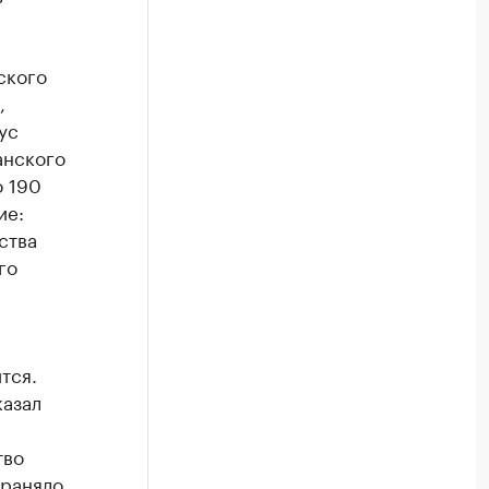
ского
,
ус
анского
 190
ие:
ства
го
тся.
казал
тво
храняло