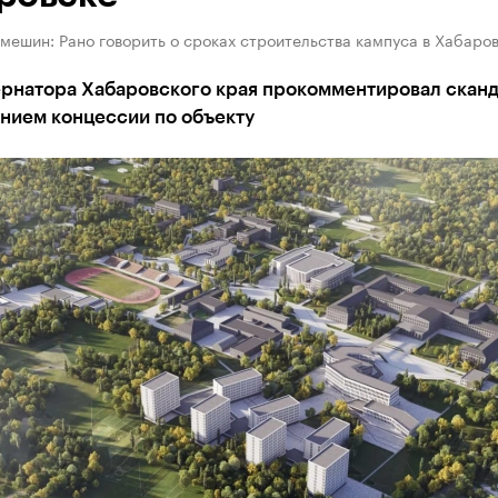
ешин: Рано говорить о сроках строительства кампуса в Хабаро
ернатора Хабаровского края прокомментировал сканд
нием концессии по объекту