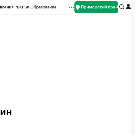
Приморский край
вления РБК
РБК Образование
редитные рейтинги
Франшизы
нсы
Рынок наличной валюты
шин