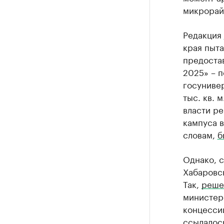
микрорай
Редакция
края пыта
предоста
2025» – п
госуниве
тыс. кв. 
власти ре
кампуса в
словам,
б
Однако, с
Хабаровск
Так,
реше
министер
концессии
ссылалось