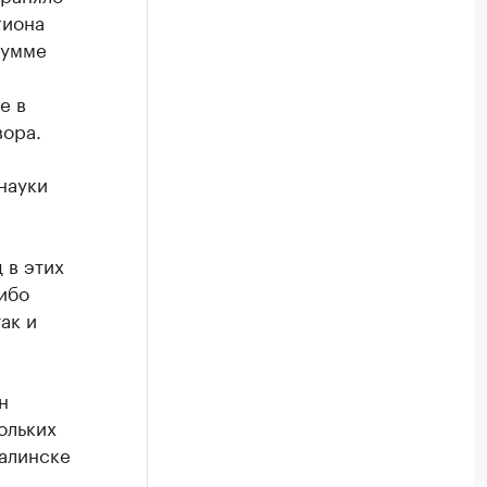
гиона
сумме
е в
ора.
науки
 в этих
ибо
ак и
н
ольких
халинске