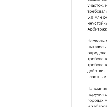
участок, 
требовали
5,8 млн р
неустойку
Арбитраж
Нескольк
пыталось
определен
требовани
требовани
действия 
властным
Напомним
поручил с
городах м
и Хабаров