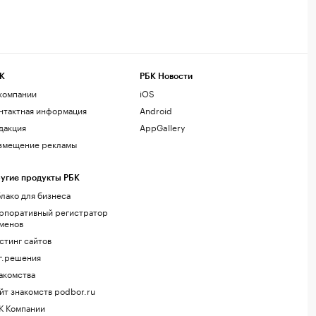
К
РБК Новости
компании
iOS
нтактная информация
Android
дакция
AppGallery
змещение рекламы
угие продукты РБК
лако для бизнеса
рпоративный регистратор
менов
стинг сайтов
г.решения
акомства
йт знакомств podbor.ru
К Компании