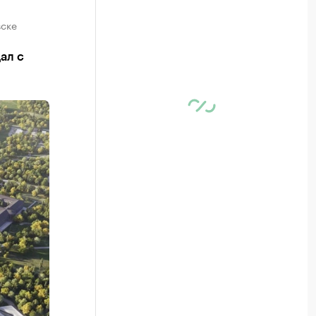
вске
ал с