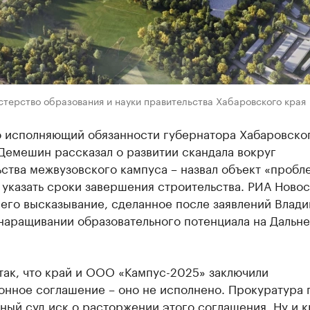
терство образования и науки правительства Хабаровского края
 исполняющий обязанности губернатора Хабаровског
Демешин рассказал о развитии скандала вокруг
ьства межвузовского кампуса – назвал объект «проб
 указать сроки завершения строительства. РИА Новос
его высказывание, сделанное после заявлений Влад
 наращивании образовательного потенциала на Дальн
так, что край и ООО «Кампус-2025» заключили
онное соглашение – оно не исполнено. Прокуратура 
ный суд иск о расторжении этого соглашения. Ну и 