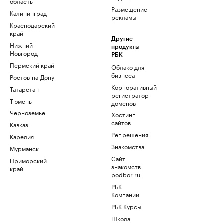
область
Размещение
Калининград
рекламы
Краснодарский
край
Другие
Нижний
продукты
Новгород
РБК
Пермский край
Облако для
бизнеса
Ростов-на-Дону
Корпоративный
Татарстан
регистратор
Тюмень
доменов
Черноземье
Хостинг
сайтов
Кавказ
Рег.решения
Карелия
Знакомства
Мурманск
Сайт
Приморский
знакомств
край
podbor.ru
РБК
Компании
РБК Курсы
Школа