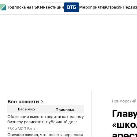
Подписка на РБК
Инвестиции
Мероприятия
Отрасли
Недви
РБК Курсы
РБК Life
Тренды
Визионеры
Национальные проекты
Горо
Газета
Спецпроекты СПб
Конференции СПб
Спецпроекты
Проверк
Приморский
Все новости
Приморье
Весь мир
Глав
Облигации вместо кредита: как малому
бизнесу разместить публичный долг
«шко
РБК и МСП Банк
Овечкин заявил, что после завершения
арес