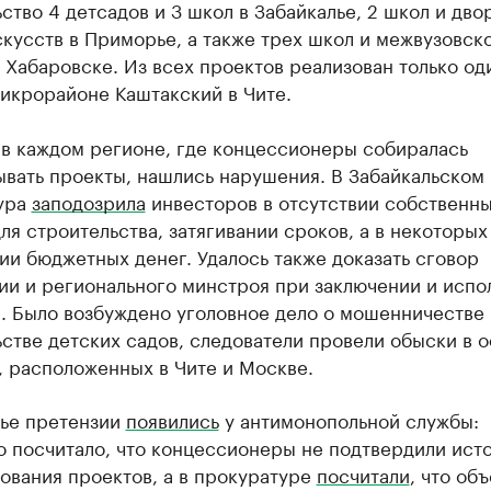
ство 4 детсадов и 3 школ в Забайкалье, 2 школ и дво
кусств в Приморье, а также трех школ и межвузовск
 Хабаровске. Из всех проектов реализован только од
икрорайоне Каштакский в Чите.
 в каждом регионе, где концессионеры собиралась
вать проекты, нашлись нарушения. В Забайкальском
ура
заподозрила
инвесторов в отсутствии собственн
ля строительства, затягивании сроков, а в некоторых
ии бюджетных денег. Удалось также доказать сговор
ии и регионального минстроя при заключении и испо
а. Было возбуждено уголовное дело о мошенничестве
стве детских садов, следователи провели обыски в 
, расположенных в Чите и Москве.
ье претензии
появились
у антимонопольной службы:
о посчитало, что концессионеры не подтвердили ист
ования проектов, а в прокуратуре
посчитали
, что об