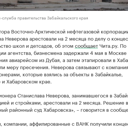
-служба правительства Забайкальского края
тора Восточно-Арктической нефтегазовой корпораци
а Неверова арестовали на 2 месяца по делу о концес
ство школ и детсадов, об этом
сообщает
Чита.ру. По
ии агентства, бизнесмена задержали 4 мая в Москве
ия авиарейсом из Дубая, а затем этапировали в Хаба
али меру пресечения. Неверова связывают с компани
нерами, которые взялись за объекты в Забайкалье,
 и Хабаровском крае.
ионера Станислава Неверова, занимавшегося в Забай
ией и стройками, арестовали на 2 месяца. Решение 
ый районный суд Хабаровска», – говорится в сообще
, компании, аффилированные с ВАНК получили конце