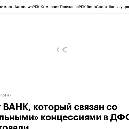
жимость
Autonews
РБК Компании
Телеканал
РБК Вино
Спорт
Школа упра
д
Стиль
Крипто
РБК Бизнес-среда
Дискуссионный клуб
Исследования
К
а контрагентов
Политика
Экономика
Бизнес
Технологии и медиа
Фина
 край
у ВАНК, который связан со
льными» концессиями в ДФ
товали