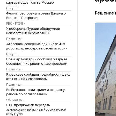
карьеры будет жить в Москве
Спорт
Фермы, рестораны и отели Дальнего
Решение 
Востока. Гастрогид
РБК и РСХБ
У побережья Турции обнаружили
неизвестный беспилотник
Политика
«Арсенал» совершил один из самых
дорогих трансферов в своей истории
Спорт
Премьер Болгарии сообщил о взрыве
беспилотника рядом с газопроводом
Политика
Развожаев сообщил подробности двух
атак ВСУ на Севастополь
Политика
Во Внуково ввели прием и отправку
рейсов по согласованию
Общество
В ЕС предложили передать
замороженные активы России новой
структуре