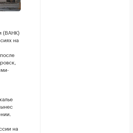
и (ВАНК)
сиях на
 после
ровск,
ями-
калье
вынес
нии.
ссии на