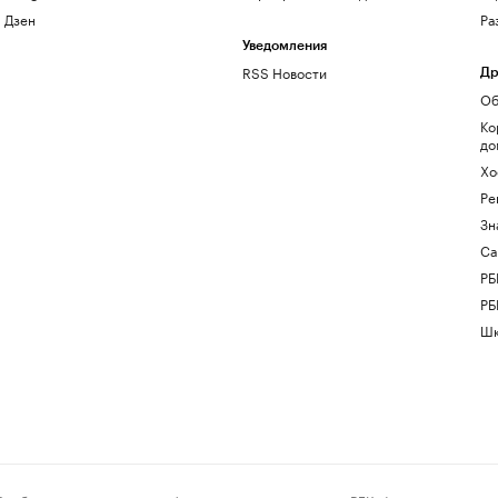
Дзен
Ра
Уведомления
RSS Новости
Др
Об
Ко
до
Хо
Ре
Зн
Са
РБ
РБ
Шк