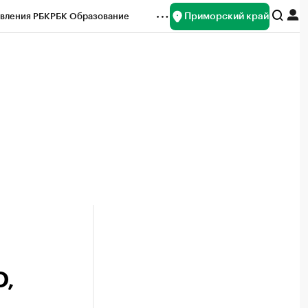
Приморский край
вления РБК
РБК Образование
редитные рейтинги
Франшизы
нсы
Рынок наличной валюты
О,