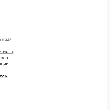
о края
мечала
,
ерен
нции.
есь.