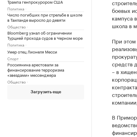
Трампа генпрокурором США
строитель
Политика
боевых ис
Число погибших при стрельбе в школе
кампуса в
в Таиланде выросло до девяти
школа в м
Общество
Bloomberg узнал об ограничении
Турцией прохода судов в Черном море
При этом
Политика
реализовы
Умер отец Лионеля Месси
прокурат
Спорт
средств д
Россиянина арестовали за
финансирование терроризма
– в хищен
«звездами» мессенджера
корпорац
Общество
контракт
Загрузить еще
строитель
компании
В Примор
ведомств
финансир