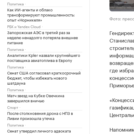
Политика
Как ИИ-агенты и облако
трансформируют промышленность:
Фото: пресс
опыт «Норникеля»
РБК и Yandex Cloud
Гендирек
Запорожская АЭС в третий раз за
неделю ненадолго потеряла внешнее
Станислав
питание
строитель
Политика
информац
Аналитики Kpler назвали крупнейшего
поставщика авиатоплива в Европу
возвращен
Политика
где избр
Сенат США согласовал краткосрочный
концессио
бюджет, чтобы избежать нового
шатдауна
Приморье
Политика
Матч звезд на Кубке Овечкина
«Концесс
завершился вничью
газификац
Спорт
После столкновения дрона с НПЗ в
Центральн
Ливии произошла утечка
Политика
Напомним
Сенат утвердил личного адвоката