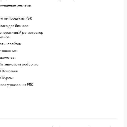
змещение рекламы
угие продукты РБК
лако для бизнеса
рпоративный регистратор
менов
стинг сайтов
г.решения
акомства
йт знакомств podbor.ru
К Компании
К Курсы
ола управления РБК