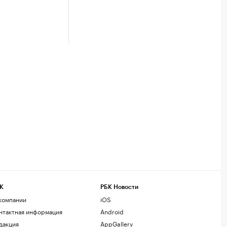
К
РБК Новости
компании
iOS
нтактная информация
Android
дакция
AppGallery