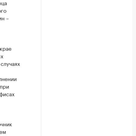
рца
ого
ин –
 крае
ых
 случаях
лнении
 при
офисах
очник
ъем