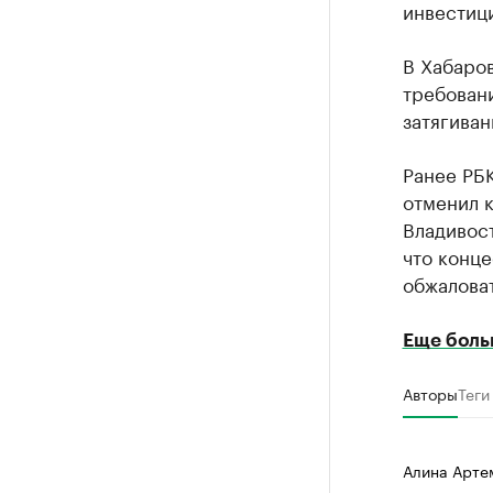
инвестици
В Хабаро
требовани
затягиван
Ранее РБ
отменил 
Владивос
что конц
обжалова
Еще боль
Авторы
Теги
Алина Арте