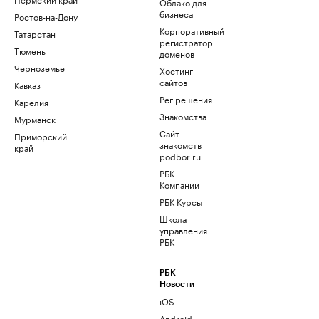
Облако для
бизнеса
Ростов-на-Дону
Корпоративный
Татарстан
регистратор
Тюмень
доменов
Черноземье
Хостинг
сайтов
Кавказ
Рег.решения
Карелия
Знакомства
Мурманск
Сайт
Приморский
знакомств
край
podbor.ru
РБК
Компании
РБК Курсы
Школа
управления
РБК
РБК
Новости
iOS
Android