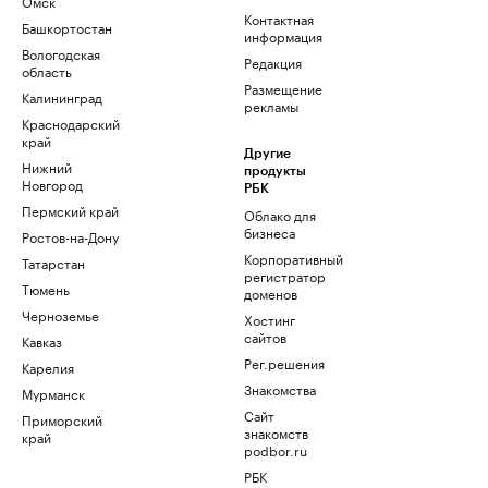
Омск
Контактная
Башкортостан
информация
Вологодская
Редакция
область
Размещение
Калининград
рекламы
Краснодарский
край
Другие
Нижний
продукты
Новгород
РБК
Пермский край
Облако для
бизнеса
Ростов-на-Дону
Корпоративный
Татарстан
регистратор
Тюмень
доменов
Черноземье
Хостинг
сайтов
Кавказ
Рег.решения
Карелия
Знакомства
Мурманск
Сайт
Приморский
знакомств
край
podbor.ru
РБК