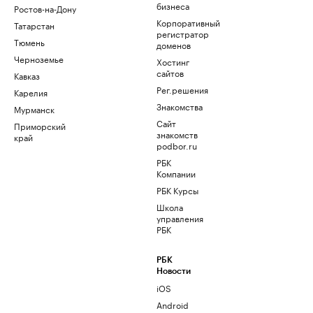
бизнеса
Ростов-на-Дону
Корпоративный
Татарстан
регистратор
Тюмень
доменов
Черноземье
Хостинг
сайтов
Кавказ
Рег.решения
Карелия
Знакомства
Мурманск
Сайт
Приморский
знакомств
край
podbor.ru
РБК
Компании
РБК Курсы
Школа
управления
РБК
РБК
Новости
iOS
Android