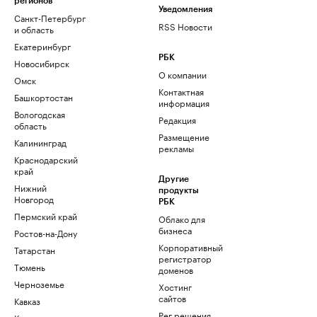
регионов
Уведомления
Санкт-Петербург
RSS Новости
и область
Екатеринбург
РБК
Новосибирск
О компании
Омск
Контактная
Башкортостан
информация
Вологодская
Редакция
область
Размещение
Калининград
рекламы
Краснодарский
край
Другие
Нижний
продукты
Новгород
РБК
Пермский край
Облако для
бизнеса
Ростов-на-Дону
Корпоративный
Татарстан
регистратор
Тюмень
доменов
Черноземье
Хостинг
сайтов
Кавказ
Рег.решения