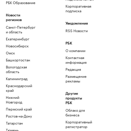
РБК Образование
Корпоративная
подписка
Новости
регионов
Уведомления
Санкт-Петербург
RSS Новости
и область
Екатеринбург
РБК
Новосибирск
О компании
Омск
Контактная
Башкортостан
информация
Вологодская
Редакция
область
Размещение
Калининград
рекламы
Краснодарский
край
Другие
Нижний
продукты
Новгород
РБК
Пермский край
Облако для
бизнеса
Ростов-на-Дону
Корпоративный
Татарстан
регистратор
Тюмень
доменов