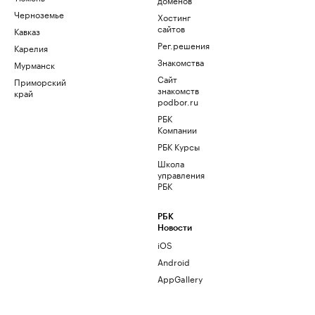
Черноземье
Хостинг
сайтов
Кавказ
Рег.решения
Карелия
Знакомства
Мурманск
Сайт
Приморский
знакомств
край
podbor.ru
РБК
Компании
РБК Курсы
Школа
управления
РБК
РБК
Новости
iOS
Android
AppGallery