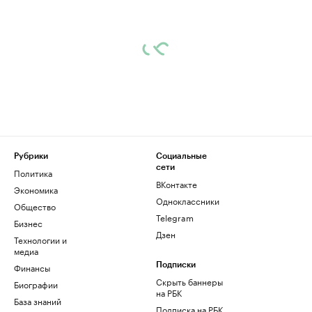
Рубрики
Социальные
сети
Политика
ВКонтакте
Экономика
Одноклассники
Общество
Telegram
Бизнес
Дзен
Технологии и
медиа
Финансы
Подписки
Скрыть баннеры
Биографии
на РБК
База знаний
Подписка на РБК