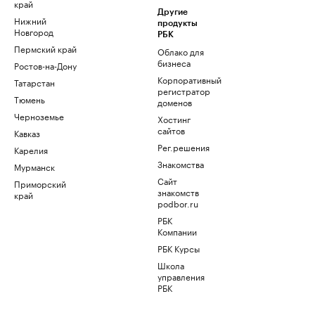
край
Другие
Нижний
продукты
Новгород
РБК
Пермский край
Облако для
бизнеса
Ростов-на-Дону
Корпоративный
Татарстан
регистратор
Тюмень
доменов
Черноземье
Хостинг
сайтов
Кавказ
Рег.решения
Карелия
Знакомства
Мурманск
Сайт
Приморский
знакомств
край
podbor.ru
РБК
Компании
РБК Курсы
Школа
управления
РБК