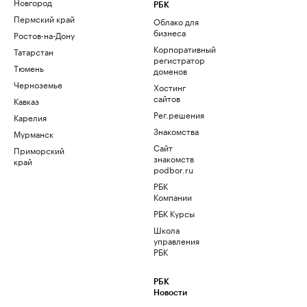
Новгород
РБК
Пермский край
Облако для
бизнеса
Ростов-на-Дону
Корпоративный
Татарстан
регистратор
Тюмень
доменов
Черноземье
Хостинг
сайтов
Кавказ
Рег.решения
Карелия
Знакомства
Мурманск
Сайт
Приморский
знакомств
край
podbor.ru
РБК
Компании
РБК Курсы
Школа
управления
РБК
РБК
Новости