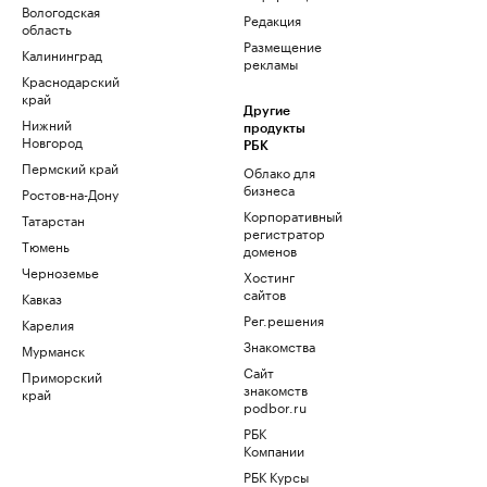
Вологодская
Редакция
область
Размещение
Калининград
рекламы
Краснодарский
край
Другие
Нижний
продукты
Новгород
РБК
Пермский край
Облако для
бизнеса
Ростов-на-Дону
Корпоративный
Татарстан
регистратор
Тюмень
доменов
Черноземье
Хостинг
сайтов
Кавказ
Рег.решения
Карелия
Знакомства
Мурманск
Сайт
Приморский
знакомств
край
podbor.ru
РБК
Компании
РБК Курсы