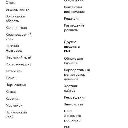
Омск
Контактная
Башкортостан
информация
Вологодская
Редакция
область
Размещение
Калининград
рекламы
Краснодарский
край
Другие
Нижний
продукты
Новгород
РБК
Пермский край
Облако для
бизнеса
Ростов-на-Дону
Корпоративный
Татарстан
регистратор
Тюмень
доменов
Черноземье
Хостинг
сайтов
Кавказ
Рег.решения
Карелия
Знакомства
Мурманск
Сайт
Приморский
знакомств
край
podbor.ru
РБК