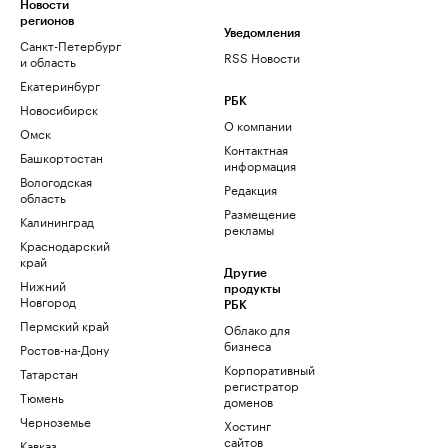
Новости
регионов
Уведомления
Санкт-Петербург
RSS Новости
и область
Екатеринбург
РБК
Новосибирск
О компании
Омск
Контактная
Башкортостан
информация
Вологодская
Редакция
область
Размещение
Калининград
рекламы
Краснодарский
край
Другие
Нижний
продукты
Новгород
РБК
Пермский край
Облако для
бизнеса
Ростов-на-Дону
Корпоративный
Татарстан
регистратор
Тюмень
доменов
Черноземье
Хостинг
сайтов
Кавказ