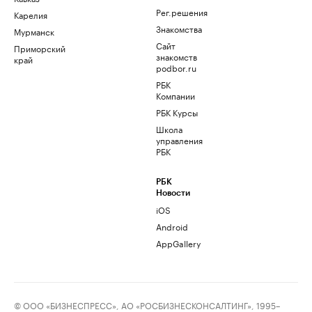
Рег.решения
Карелия
Знакомства
Мурманск
Сайт
Приморский
знакомств
край
podbor.ru
РБК
Компании
РБК Курсы
Школа
управления
РБК
РБК
Новости
iOS
Android
AppGallery
© ООО «БИЗНЕСПРЕСС», АО «РОСБИЗНЕСКОНСАЛТИНГ», 1995–