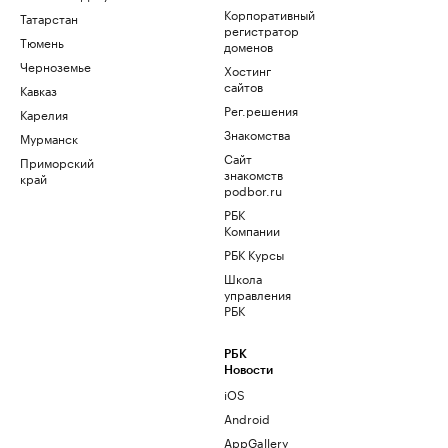
Корпоративный
Татарстан
регистратор
Тюмень
доменов
Черноземье
Хостинг
сайтов
Кавказ
Рег.решения
Карелия
Знакомства
Мурманск
Сайт
Приморский
знакомств
край
podbor.ru
РБК
Компании
РБК Курсы
Школа
управления
РБК
РБК
Новости
iOS
Android
AppGallery