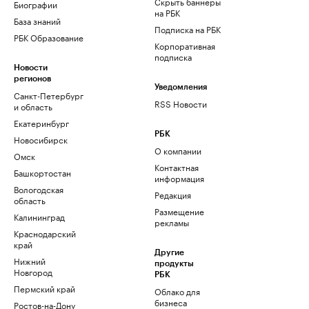
Скрыть баннеры
Биографии
на РБК
База знаний
Подписка на РБК
РБК Образование
Корпоративная
подписка
Новости
регионов
Уведомления
Санкт-Петербург
RSS Новости
и область
Екатеринбург
РБК
Новосибирск
О компании
Омск
Контактная
Башкортостан
информация
Вологодская
Редакция
область
Размещение
Калининград
рекламы
Краснодарский
край
Другие
Нижний
продукты
Новгород
РБК
Пермский край
Облако для
бизнеса
Ростов-на-Дону