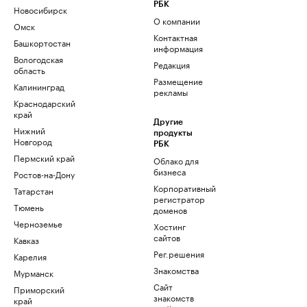
РБК
Новосибирск
О компании
Омск
Контактная
Башкортостан
информация
Вологодская
Редакция
область
Размещение
Калининград
рекламы
Краснодарский
край
Другие
Нижний
продукты
Новгород
РБК
Пермский край
Облако для
бизнеса
Ростов-на-Дону
Корпоративный
Татарстан
регистратор
Тюмень
доменов
Черноземье
Хостинг
сайтов
Кавказ
Рег.решения
Карелия
Знакомства
Мурманск
Сайт
Приморский
знакомств
край