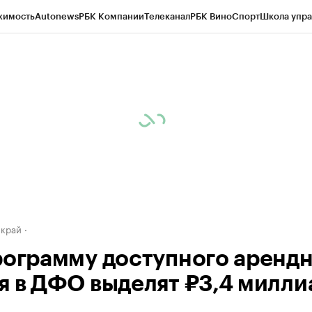
жимость
Autonews
РБК Компании
Телеканал
РБК Вино
Спорт
Школа упра
д
Стиль
Крипто
РБК Бизнес-среда
Дискуссионный клуб
Исследования
К
а контрагентов
Политика
Экономика
Бизнес
Технологии и медиа
Фина
 край
рограмму доступного аренд
я в ДФО выделят ₽3,4 милли