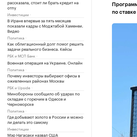
рассказала, стоит ли брать кредит на
Программ
отпу
по ставке
Инвестиции
В Иране впервые за пять месяцев
показали кадры с Моджтабой Хаменеи.
Видео
Политика
Как облигационный долг помог решить
задачи реального бизнеса. Кейсы
РБК и МСП Банк
Военная операция на Украине. Онлайн
Политика
Почему инвесторы выбирают офисы в
оживленных районах Москвы
РБК и Upside
Минобороны сообщило об ударах по
складам с горючим в Одессе и
Черноморске
Политика
Где добывают золото в России и можно
ли делать это самому
Инвестиции
Мэр Нагасаки назвал США