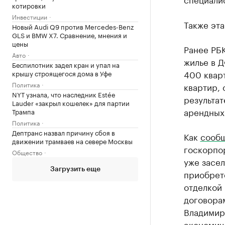
котировки
Инвестиции
Также эта
Новый Audi Q9 против Mercedes-Benz
GLS и BMW X7. Сравнение, мнения и
цены
Ранее РБ
Авто
жилье в 
Беспилотник задел кран и упал на
400 квар
крышу строящегося дома в Уфе
Политика
квартир, 
NYT узнала, что наследник Estée
результат
Lauder «закрыл кошелек» для партии
арендных
Трампа
Политика
Дептранс назвал причину сбоя в
Как
сооб
движении трамваев на севере Москвы
госкорпор
Общество
уже засел
Загрузить еще
приобрет
отделкой 
договора
Владимира
экономиче