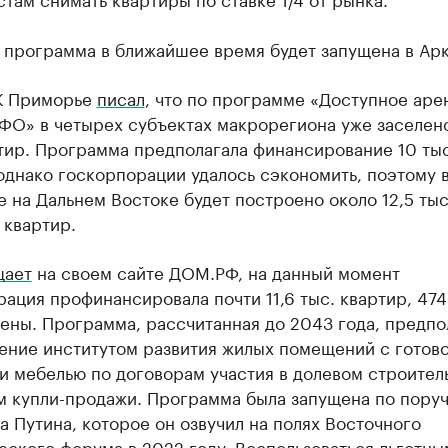
 программа в ближайшее время будет запущена в Арк
К Приморье
писал
, что по программе «Доступное аре
ДФО» в четырех субъектах макрорегиона уже заселен
тир. Программа предполагала финансирование 10 тыс
однако госкорпорации удалось сэкономить, поэтому 
е на Дальнем Востоке будет построено около 12,5 тыс
 квартир.
щает
на своем сайте ДОМ.РФ, на данный момент
ация профинансировала почти 11,6 тыс. квартир, 474
ены. Программа, рассчитанная до 2043 года, предпо
ение институтом развития жилых помещений с готов
и мебелью по договорам участия в долевом строител
м купли-продажи. Программа была запущена по пору
 Путина, которое он озвучил на полях Восточного
ского форума в 2022 году. Воспользоваться льготны