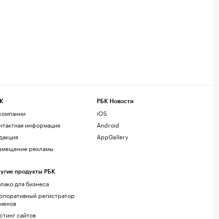
К
РБК Новости
компании
iOS
нтактная информация
Android
дакция
AppGallery
змещение рекламы
угие продукты РБК
лако для бизнеса
рпоративный регистратор
менов
стинг сайтов