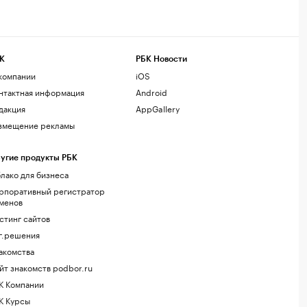
К
РБК Новости
компании
iOS
нтактная информация
Android
дакция
AppGallery
змещение рекламы
угие продукты РБК
лако для бизнеса
рпоративный регистратор
менов
стинг сайтов
г.решения
акомства
йт знакомств podbor.ru
К Компании
К Курсы