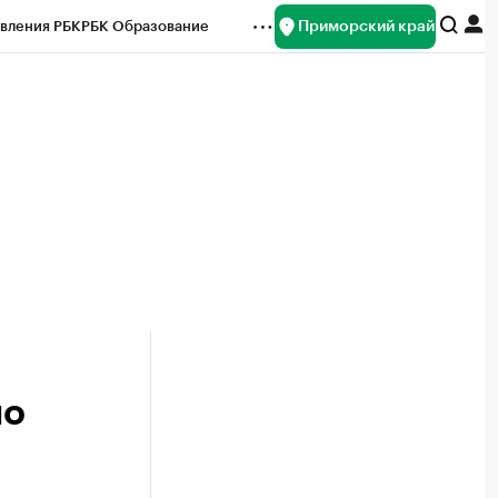
Приморский край
вления РБК
РБК Образование
редитные рейтинги
Франшизы
нсы
Рынок наличной валюты
по