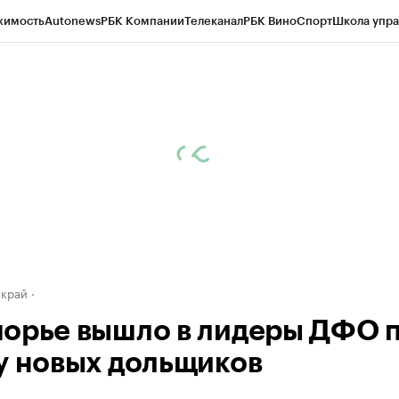
жимость
Autonews
РБК Компании
Телеканал
РБК Вино
Спорт
Школа упра
д
Стиль
Крипто
РБК Бизнес-среда
Дискуссионный клуб
Исследования
К
а контрагентов
Политика
Экономика
Бизнес
Технологии и медиа
Фина
 край
орье вышло в лидеры ДФО 
у новых дольщиков