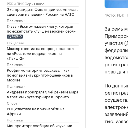
РБК и ПИК Серия плюс
Экс-президент Финляндии усомнился в
сценарии нападения России на НАТО
Фото: РБК 
Политика
Глава «Эксмо» назвал книгу, которая
За семь 
поможет стать «лучшей версией себя»
Приморск
РАДИО
участия (
Общество
Мадьяр ответил на вопрос, останется
федеральн
ли «Росатом» подрядчиком на
ведомств
«Пакш-2»
регистра
Политика
Росфинмониторинг рассказал, как
прав для 
помог выявить криптомошенников в
Москве
По данным
Политика
регистрац
Андреева проиграла 34-й ракетке мира
в третьем круге турнира в Торонто
осуществ
Спорт
электронн
РПЦ ответила на призыв уйти из
заявлений
Африки
Политика
тыс. заяв
Минпромторг сообщил об изучении