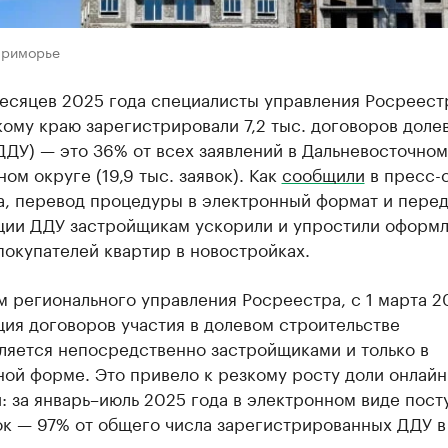
Приморье
месяцев 2025 года специалисты управления Росреест
ому краю зарегистрировали 7,2 тыс. договоров доле
ДДУ) — это 36% от всех заявлений в Дальневосточном
ом округе (19,9 тыс. заявок). Как
сообщили
в пресс-
а, перевод процедуры в электронный формат и перед
ции ДДУ застройщикам ускорили и упростили оформ
покупателей квартир в новостройках.
 регионального управления Росреестра, с 1 марта 2
ия договоров участия в долевом строительстве
ляется непосредственно застройщиками и только в
ой форме. Это привело к резкому росту доли онлайн
: за январь–июль 2025 года в электронном виде пост
ок — 97% от общего числа зарегистрированных ДДУ в