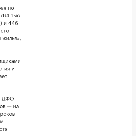
ая по
 764 тыс
) и 446
сего
 жилья»,
ойщиками
стия и
ает
 в ДФО
ов — на
сроков
ем
ста
бъем