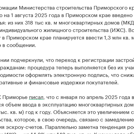
рмации Министерства строительства Приморского кр
 на 1 августа 2025 года в Приморском крае введено
лья: из них 318 тыс кв. м многоквартирных домов (МКД
 индивидуального жилищного строительства (ИЖС). В
 в Приморском крае планируется ввести 1,3 млн кв. м
о в сообщении.
ении подчеркнули, что переход к регистрации застр
ражданам: процедура теперь выполняется без их уча
ходимости оформлять электронную подпись, что сниж
ративные и финансовые издержки покупателей.
К Приморье
писал
, что с января по апрель 2025 года
ся объем ввода в эксплуатацию многоквартирных дом
тыс. кв. м) год к году. Объясняется это увеличением 
ства, которое, в свою очередь, связано с замедлени
я эскроу-счетов. Параллельно заметна тенденция ро
к ИЖС — на 14,8% или 148 тыс. кв. м. К концу года о