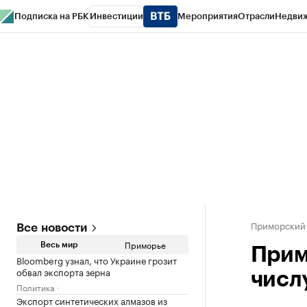
Подписка на РБК
Инвестиции
Мероприятия
Отрасли
Недви
РБК Курсы
РБК Life
Тренды
Визионеры
Национальные проекты
Горо
Газета
Спецпроекты СПб
Конференции СПб
Спецпроекты
Проверк
Приморский
Все новости
Приморье
Весь мир
Прим
Bloomberg узнал, что Украине грозит
обвал экспорта зерна
числ
Политика
Экспорт синтетических алмазов из