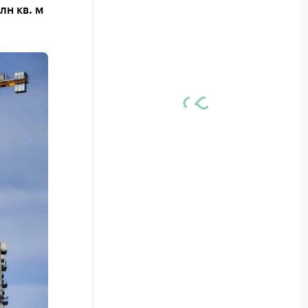
лн кв. м