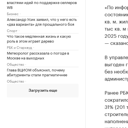
властями идей по поддержке селлеров
«По инфо
WB
состоянию
Бизнес
Александр Усик заявил, что у него есть
кв. м. жи
«два варианта» для прощального боя
тыс кв. м
Спорт
2025 году
Что такое медленная жизнь и какую
роль в этом играет дерево
— сказан
РБК и Старквуд
Метеоролог рассказала о погоде в
В управл
Москве на выходных
выгоден г
Общество
Глава ВЦИОМ объяснил, почему
без необ
абитуриенты стали прагматичнее
админист
Общество
Ранее РБ
Загрузить еще
сократил
31% (201 
строитель
наполнени
интереса 