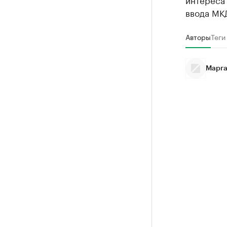
ввода МКД
Авторы
Теги
Марга