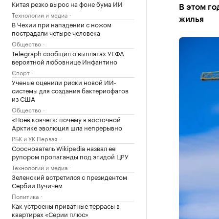
Китая резко вырос на фоне бума ИИ
В этом го
Технологии и медиа
жилья
В Чехии при нападении с ножом
пострадали четыре человека
Общество
Telegraph сообщил о выплатах УЕФА
вероятной любовнице Инфантино
Спорт
Ученые оценили риски новой ИИ-
системы для создания бактериофагов
из США
Общество
«Ноев ковчег»: почему в восточной
Арктике эволюция шла непрерывно
РБК и УК Первая
Сооснователь Wikipedia назвал ее
рупором пропаганды под эгидой ЦРУ
Технологии и медиа
Зеленский встретился с президентом
Сербии Вучичем
Политика
Как устроены приватные террасы в
квартирах «Серии плюс»