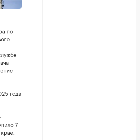
ра по
вого
службе
ача
ление
025 года
-
упило 7
 крае.