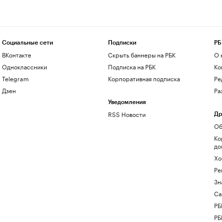
Социальные сети
Подписки
РБ
ВКонтакте
Скрыть баннеры на РБК
О 
Одноклассники
Подписка на РБК
Ко
Telegram
Корпоративная подписка
Ре
Дзен
Ра
Уведомления
RSS Новости
Др
Об
Ко
до
Хо
Ре
Зн
Са
РБ
РБ