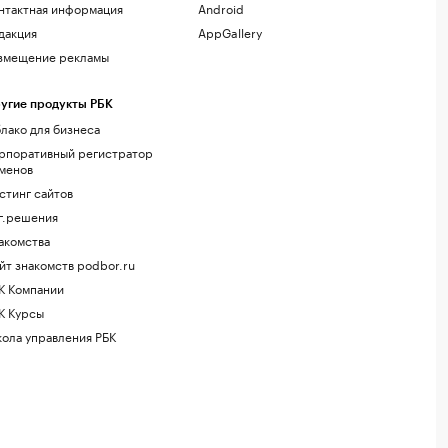
нтактная информация
Android
дакция
AppGallery
змещение рекламы
угие продукты РБК
лако для бизнеса
рпоративный регистратор
менов
стинг сайтов
г.решения
акомства
йт знакомств podbor.ru
К Компании
К Курсы
ола управления РБК