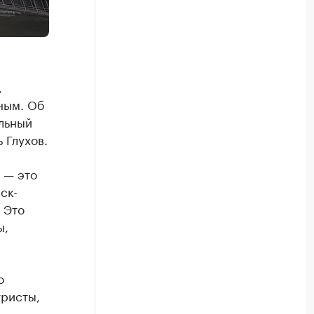
,
ным. Об
льный
Глухов.
 — это
ск-
 Это
ы,
о
уристы,