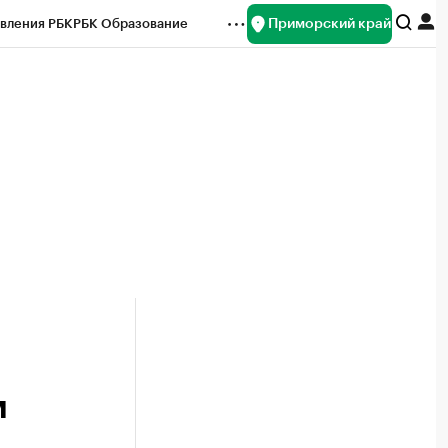
Приморский край
вления РБК
РБК Образование
редитные рейтинги
Франшизы
нсы
Рынок наличной валюты
м