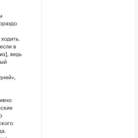
ы
гораздо
 ходить.
если в
з], ведь
ный
дней»,
тивно
еские
о
ского
да.
нно