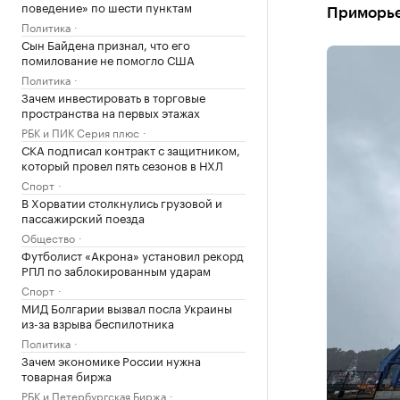
поведение» по шести пунктам
Приморье 
Политика
Сын Байдена признал, что его
помилование не помогло США
Политика
Зачем инвестировать в торговые
пространства на первых этажах
РБК и ПИК Серия плюс
СКА подписал контракт с защитником,
который провел пять сезонов в НХЛ
Спорт
В Хорватии столкнулись грузовой и
пассажирский поезда
Общество
Футболист «Акрона» установил рекорд
РПЛ по заблокированным ударам
Спорт
МИД Болгарии вызвал посла Украины
из-за взрыва беспилотника
Политика
Зачем экономике России нужна
товарная биржа
РБК и Петербургская Биржа