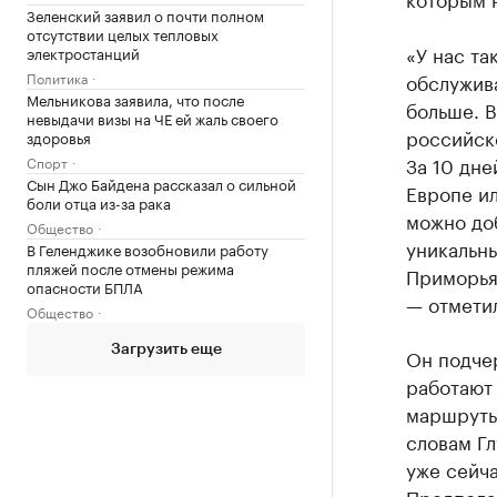
Зеленский заявил о почти полном
отсутствии целых тепловых
«У нас та
электростанций
Политика
обслужива
Мельникова заявила, что после
больше. В
невыдачи визы на ЧЕ ей жаль своего
российско
здоровья
За 10 дне
Спорт
Сын Джо Байдена рассказал о сильной
Европе ил
боли отца из-за рака
можно до
Общество
уникальн
В Геленджике возобновили работу
пляжей после отмены режима
Приморья,
опасности БПЛА
— отмети
Общество
Загрузить еще
Он подчер
работают
маршруты,
словам Гл
уже сейча
Предпола