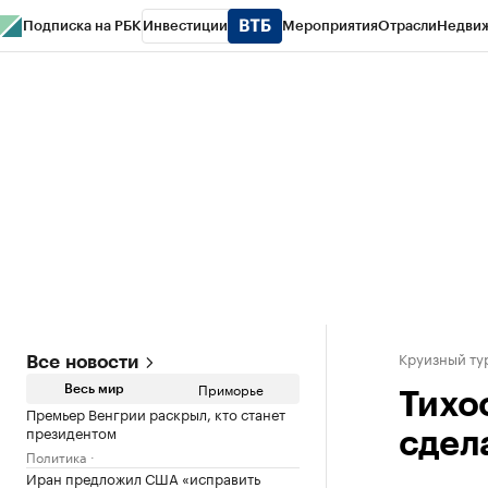
Подписка на РБК
Инвестиции
Мероприятия
Отрасли
Недви
РБК Курсы
РБК Life
Тренды
Визионеры
Национальные проекты
Горо
Газета
Спецпроекты СПб
Конференции СПб
Спецпроекты
Проверк
Круизный ту
Все новости
Приморье
Весь мир
Тихо
Премьер Венгрии раскрыл, кто станет
президентом
сдел
Политика
Иран предложил США «исправить