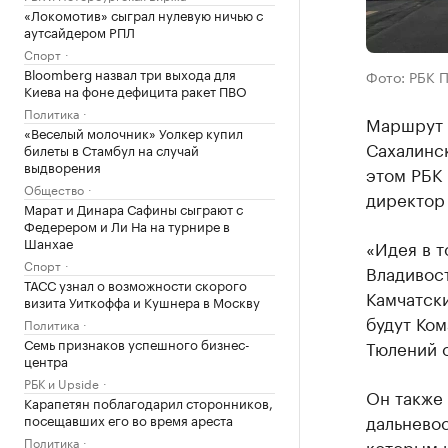
«Локомотив» сыграл нулевую ничью с
аутсайдером РПЛ
Спорт
Bloomberg назвал три выхода для
Фото: РБК 
Киева на фоне дефицита ракет ПВО
Политика
Маршрут 
«Веселый молочник» Уолкер купил
Сахалинск
билеты в Стамбул на случай
выдворения
этом РБК 
Общество
директор
Марат и Динара Сафины сыграют с
Федерером и Ли На на турнире в
Шанхае
«Идея в т
Спорт
Владивос
ТАСС узнал о возможности скорого
Камчатски
визита Уиткоффа и Кушнера в Москву
будут Ком
Политика
Семь признаков успешного бизнес-
Тюлений о
центра
РБК и Upside
Он также 
Карапетян поблагодарил сторонников,
дальнево
посещавших его во время ареста
Политика
которым 