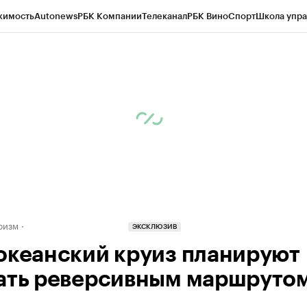
жимость
Autonews
РБК Компании
Телеканал
РБК Вино
Спорт
Школа упра
д
Стиль
Крипто
РБК Бизнес-среда
Дискуссионный клуб
Исследования
К
а контрагентов
Политика
Экономика
Бизнес
Технологии и медиа
Фина
ризм
ЭКСКЛЮЗИВ
океанский круиз планируют
ать реверсивным маршруто