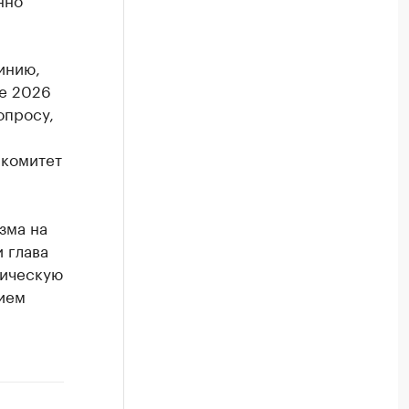
инию,
е 2026
опросу,
 комитет
зма на
 глава
тическую
ием