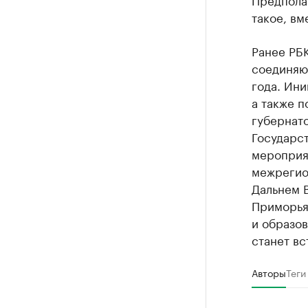
такое, вм
Ранее РБ
соединяю
года. Ини
а также п
губернат
Государс
мероприя
межрегио
Дальнем В
Приморья
и образо
станет вс
Авторы
Теги