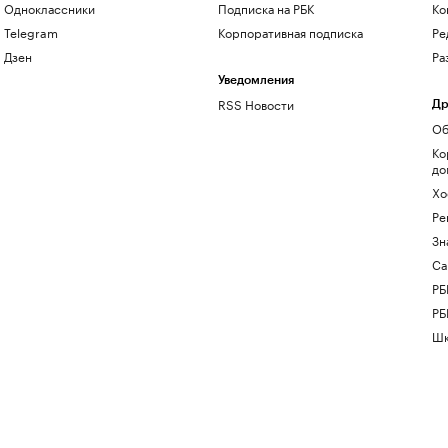
Одноклассники
Подписка на РБК
Ко
Telegram
Корпоративная подписка
Ре
Дзен
Ра
Уведомления
RSS Новости
Др
Об
Ко
до
Хо
Ре
Зн
Са
РБ
РБ
Шк