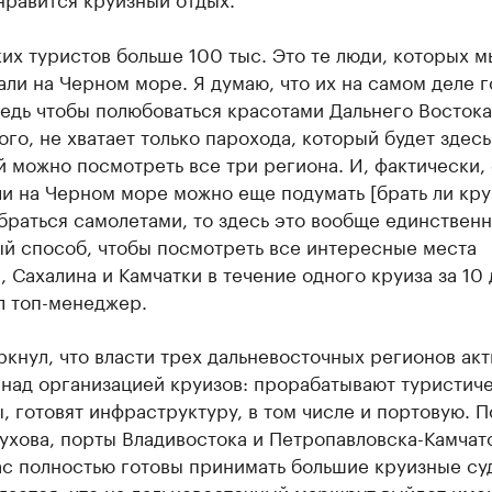
ких туристов больше 100 тыс. Это те люди, которых м
ли на Черном море. Я думаю, что их на самом деле 
едь чтобы полюбоваться красотами Дальнего Востока
го, не хватает только парохода, который будет здесь
й можно посмотреть все три региона. И, фактически, 
и на Черном море можно еще подумать [брать ли круи
браться самолетами, то здесь это вообще единствен
ый способ, чтобы посмотреть все интересные места
 Сахалина и Камчатки в течение одного круиза за 10 
л топ-менеджер.
кнул, что власти трех дальневосточных регионов ак
 над организацией круизов: прорабатывают туристич
 готовят инфраструктуру, в том числе и портовую. П
ухова, порты Владивостока и Петропавловска-Камчат
с полностью готовы принимать большие круизные су
гается, что на дальневосточный маршрут выйдет име