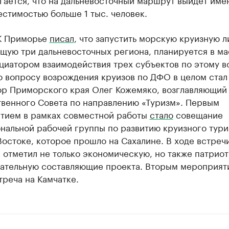
естимостью больше 1 тыс. человек.
К Приморье
писал
, что запустить морскую круизную л
щую три дальневосточных региона, планируется в ма
циатором взаимодействия трех субъектов по этому в
о вопросу возрождения круизов по ДФО в целом стал
ор Приморского края Олег Кожемяко, возглавляющий
твенного Совета по направлению «Туризм». Первым
тием в рамках совместной работы
стало
совещание
нальной рабочей группы по развитию круизного тури
остоке, которое прошло на Сахалине. В ходе встречи
 отметил не только экономическую, но также патрио
вательную составляющие проекта. Вторым мероприят
треча на Камчатке.