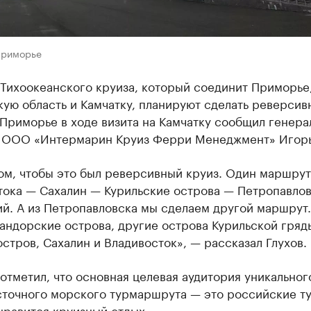
Приморье
Тихоокеанского круиза, который соединит Приморье
ую область и Камчатку, планируют сделать реверсив
Приморье в ходе визита на Камчатку сообщил генера
 ООО «Интермарин Круиз Ферри Менеджмент» Игорь 
ом, чтобы это был реверсивный круиз. Один маршрут
тока — Сахалин — Курильские острова — Петропавлов
й. А из Петропавловска мы сделаем другой маршрут.
андорские острова, другие острова Курильской гряд
стров, Сахалин и Владивосток», — рассказал Глухов.
отметил, что основная целевая аудитория уникальног
сточного морского турмаршрута — это российские т
нравится круизный отдых.