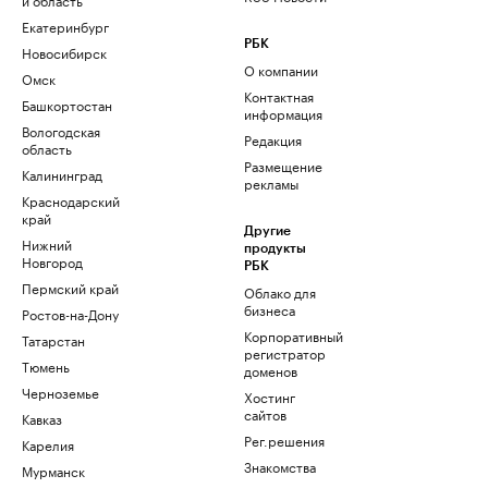
Екатеринбург
РБК
Новосибирск
О компании
Омск
Контактная
Башкортостан
информация
Вологодская
Редакция
область
Размещение
Калининград
рекламы
Краснодарский
край
Другие
Нижний
продукты
Новгород
РБК
Пермский край
Облако для
бизнеса
Ростов-на-Дону
Корпоративный
Татарстан
регистратор
Тюмень
доменов
Черноземье
Хостинг
сайтов
Кавказ
Рег.решения
Карелия
Знакомства
Мурманск