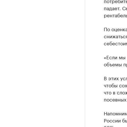
потребите
падает. С
рентабель
По оценка
снижаться
себестои
«Если мы 
объемы пр
В этих ус
чтобы сох
что в сло
посевных
Напомним
России б
20% от т