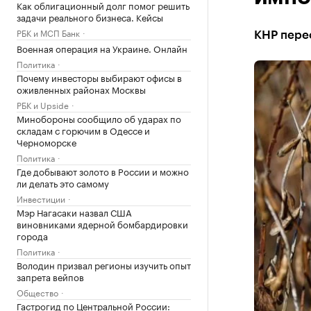
Как облигационный долг помог решить
задачи реального бизнеса. Кейсы
РБК и МСП Банк
КНР пере
Военная операция на Украине. Онлайн
Политика
Почему инвесторы выбирают офисы в
оживленных районах Москвы
РБК и Upside
Минобороны сообщило об ударах по
складам с горючим в Одессе и
Черноморске
Политика
Где добывают золото в России и можно
ли делать это самому
Инвестиции
Мэр Нагасаки назвал США
виновниками ядерной бомбардировки
города
Политика
Володин призвал регионы изучить опыт
запрета вейпов
Общество
Гастрогид по Центральной России: