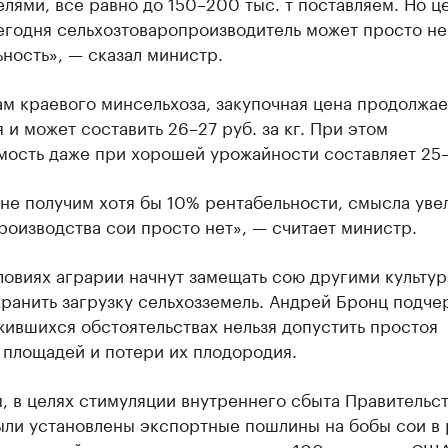
лями, все равно до 150–200 тыс. т поставляем. Но ц
егодня сельхозтоваропроизводитель может просто не
ность», — сказал министр.
м краевого минсельхоза, закупочная цена продолжае
 и может составить 26–27 руб. за кг. При этом
мость даже при хорошей урожайности составляет 25–
не получим хотя бы 10% рентабельности, смысла уве
оизводства сои просто нет», — считает министр.
ловиях аграрии начнут замещать сою другими культур
ранить загрузку сельхозземель. Андрей Бронц подче
жившихся обстоятельствах нельзя допустить простоя
 площадей и потери их плодородия.
, в целях стимуляции внутреннего сбыта Правительс
ыли установлены экспортные пошлины на бобы сои в
аможенной стоимости, но не менее 100 долларов США