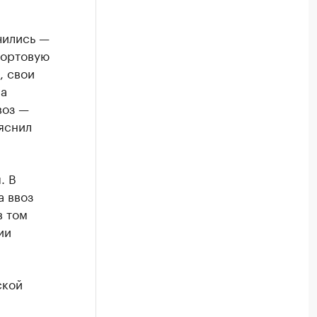
чились —
портовую
, свои
на
воз —
яснил
. В
а ввоз
в том
ии
ской