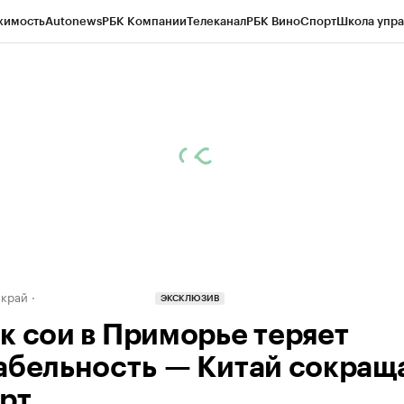
жимость
Autonews
РБК Компании
Телеканал
РБК Вино
Спорт
Школа упра
д
Стиль
Крипто
РБК Бизнес-среда
Дискуссионный клуб
Исследования
К
а контрагентов
Политика
Экономика
Бизнес
Технологии и медиа
Фина
 край
ЭКСКЛЮЗИВ
к сои в Приморье теряет
абельность — Китай сокращ
рт