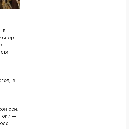
 в
экспорт
е
теря
я
егодня
 —
ой сои.
токи —
цесс