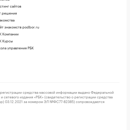
стинг сайтов
г.решения
акомства
йт знакомств podbor.ru
К Компании
К Курсы
ола управления РБК
регистрации средства массовой информации выдано Федеральной
и сетевого издания «РБК» (свидетельство о регистрации средства
ор) 03.12.2021 за номером ЭЛ №ФС77-82385) сопровождаются