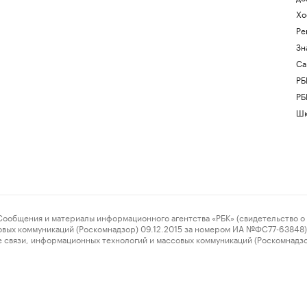
Хо
Ре
Зн
Са
РБ
РБ
Шк
ения и материалы информационного агентства «РБК» (свидетельство о 
овых коммуникаций (Роскомнадзор) 09.12.2015 за номером ИА №ФС77-63848) 
 связи, информационных технологий и массовых коммуникаций (Роскомнадз