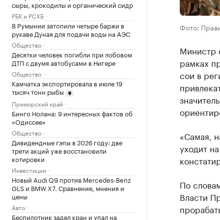
сыры, крокодилы и органический сидр
РБК и РСХБ
В Румынии затопили четыре баржи в
Фото: Прав
рукаве Дуная для подачи воды на АЭС
Общество
Министр 
Десятки человек погибли при лобовом
рамках пр
ДТП с двумя автобусами в Нигере
сои в рег
Общество
Камчатка экспортировала в июле 19
привлекат
тысяч тонн рыбы
значитель
Приморский край
ориентир
Бинго Нолана: 9 интересных фактов об
«Одиссее»
Общество
«Самая, н
Дивидендные гэпы в 2026 году: две
уходит на
трети акций уже восстановили
констати
котировки
Инвестиции
Новый Audi Q9 против Mercedes-Benz
По словам
GLS и BMW X7. Сравнение, мнения и
Власти П
цены
прорабат
Авто
Беспилотник задел кран и упал на