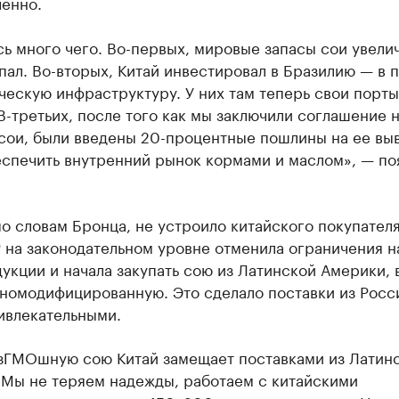
ленно.
ь много чего. Во-первых, мировые запасы сои увели
пал. Во-вторых, Китай инвестировал в Бразилию — в 
ческую инфраструктуру. У них там теперь свои порты
В-третьих, после того как мы заключили соглашение 
 сои, были введены 20-процентные пошлины на ее вы
еспечить внутренний рынок кормами и маслом», — по
по словам Бронца, не устроило китайского покупателя
 на законодательном уровне отменила ограничения н
кции и начала закупать сою из Латинской Америки, 
нномодифицированную. Это сделало поставки из Росс
ивлекательными.
зГМОшную сою Китай замещает поставками из Латин
 Мы не теряем надежды, работаем с китайскими