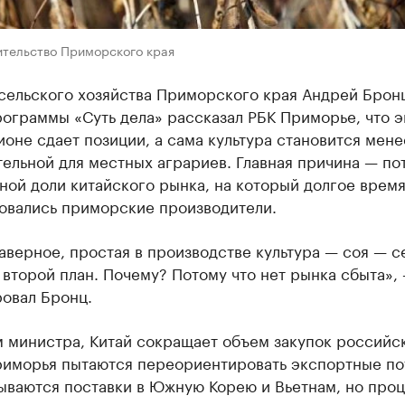
ительство Приморского края
сельского хозяйства Приморского края Андрей Бронц
ограммы «Суть дела» рассказал РБК Приморье, что 
ионе сдает позиции, а сама культура становится мене
ельной для местных аграриев. Главная причина — по
ной доли китайского рынка, на который долгое врем
овались приморские производители.
аверное, простая в производстве культура — соя — с
 второй план. Почему? Потому что нет рынка сбыта»,
ровал Бронц.
 министра, Китай сокращает объем закупок российск
риморья пытаются переориентировать экспортные по
ываются поставки в Южную Корею и Вьетнам, но про