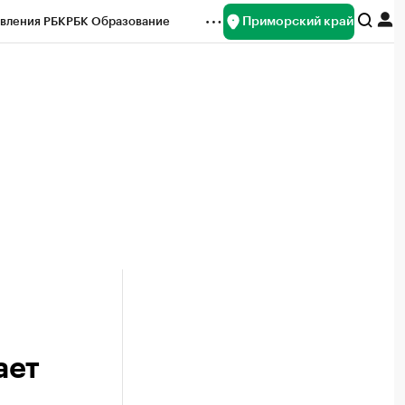
Приморский край
вления РБК
РБК Образование
редитные рейтинги
Франшизы
нсы
Рынок наличной валюты
ает