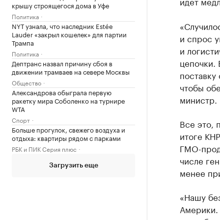
идет мед
крышу строящегося дома в Уфе
Политика
«Случилос
NYT узнала, что наследник Estée
Lauder «закрыл кошелек» для партии
и спрос у
Трампа
и логисти
Политика
цепочки. 
Дептранс назвал причину сбоя в
движении трамваев на севере Москвы
поставку
Общество
чтобы об
Александрова обыграла первую
министр.
ракетку мира Соболенко на турнире
WTA
Спорт
Все это, 
Больше прогулок, свежего воздуха и
итоге КНР
отдыха: квартиры рядом с парками
ГМО-проду
РБК и ПИК Серия плюс
числе ге
Загрузить еще
менее пр
«Нашу бе
Америки.