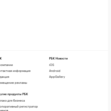
К
РБК Новости
компании
iOS
нтактная информация
Android
дакция
AppGallery
змещение рекламы
угие продукты РБК
лако для бизнеса
рпоративный регистратор
менов