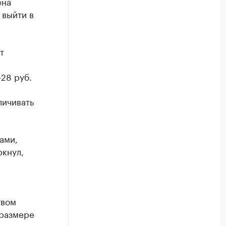
ена
 выйти в
т
28 руб.
личивать
ами,
ркнул,
твом
 размере
 за одну