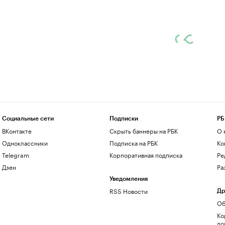
Социальные сети
Подписки
РБ
ВКонтакте
Скрыть баннеры на РБК
О 
Одноклассники
Подписка на РБК
Ко
Telegram
Корпоративная подписка
Ре
Дзен
Ра
Уведомления
RSS Новости
Др
Об
Ко
до