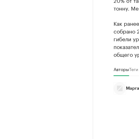
тонну. Ме
Как ране
собрано 2
гибели у
показател
общего у
Авторы
Теги
Марга