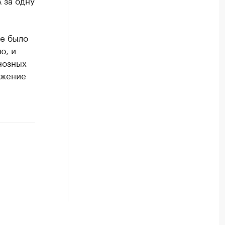
ае было
ю, и
нозных
ижение