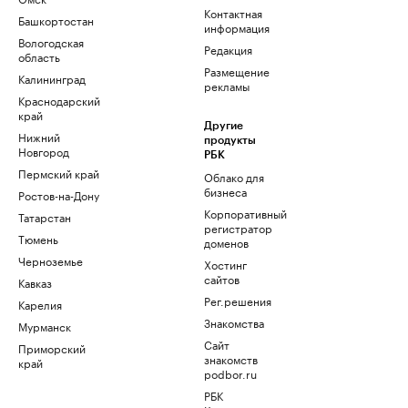
Контактная
Башкортостан
информация
Вологодская
Редакция
область
Размещение
Калининград
рекламы
Краснодарский
край
Другие
Нижний
продукты
Новгород
РБК
Пермский край
Облако для
бизнеса
Ростов-на-Дону
Корпоративный
Татарстан
регистратор
Тюмень
доменов
Черноземье
Хостинг
сайтов
Кавказ
Рег.решения
Карелия
Знакомства
Мурманск
Сайт
Приморский
знакомств
край
podbor.ru
РБК