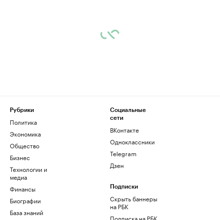
Рубрики
Социальные
сети
Политика
ВКонтакте
Экономика
Одноклассники
Общество
Telegram
Бизнес
Дзен
Технологии и
медиа
Финансы
Подписки
Скрыть баннеры
Биографии
на РБК
База знаний
Подписка на РБК