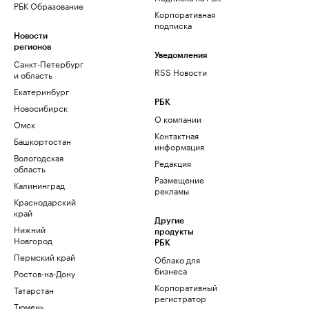
РБК Образование
Корпоративная
подписка
Новости
регионов
Уведомления
Санкт-Петербург
RSS Новости
и область
Екатеринбург
РБК
Новосибирск
О компании
Омск
Контактная
Башкортостан
информация
Вологодская
Редакция
область
Размещение
Калининград
рекламы
Краснодарский
край
Другие
Нижний
продукты
Новгород
РБК
Пермский край
Облако для
бизнеса
Ростов-на-Дону
Корпоративный
Татарстан
регистратор
Тюмень
доменов