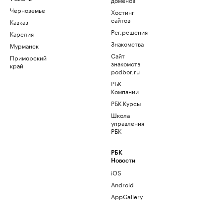
Черноземье
Хостинг
сайтов
Кавказ
Рег.решения
Карелия
Знакомства
Мурманск
Сайт
Приморский
знакомств
край
podbor.ru
РБК
Компании
РБК Курсы
Школа
управления
РБК
РБК
Новости
iOS
Android
AppGallery