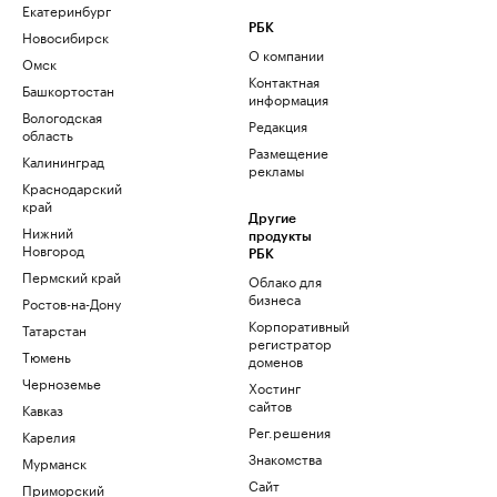
Екатеринбург
РБК
Новосибирск
О компании
Омск
Контактная
Башкортостан
информация
Вологодская
Редакция
область
Размещение
Калининград
рекламы
Краснодарский
край
Другие
Нижний
продукты
Новгород
РБК
Пермский край
Облако для
бизнеса
Ростов-на-Дону
Корпоративный
Татарстан
регистратор
Тюмень
доменов
Черноземье
Хостинг
сайтов
Кавказ
Рег.решения
Карелия
Знакомства
Мурманск
Сайт
Приморский