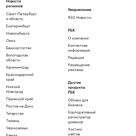
Новости
регионов
Уведомления
Санкт-Петербург
RSS Новости
и область
Екатеринбург
РБК
Новосибирск
О компании
Омск
Контактная
Башкортостан
информация
Вологодская
Редакция
область
Размещение
Калининград
рекламы
Краснодарский
край
Другие
Нижний
продукты
Новгород
РБК
Пермский край
Облако для
бизнеса
Ростов-на-Дону
Корпоративный
Татарстан
регистратор
Тюмень
доменов
Черноземье
Хостинг
сайтов
Кавказ