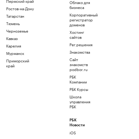
Пермский край
Облако для
бизнеса
Ростов-на-Дону
Корпоративный
Татарстан
регистратор
Тюмень
доменов
Черноземье
Хостинг
сайтов
Кавказ
Рег.решения
Карелия
Знакомства
Мурманск
Сайт
Приморский
знакомств
край
podbor.ru
РБК
Компании
РБК Курсы
Школа
управления
РБК
РБК
Новости
iOS