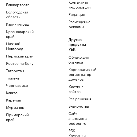
Контактная
Башкортостан
информация
Вологодская
Редакция
область
Размещение
Калининград
рекламы
Краснодарский
край
Другие
Нижний
продукты
Новгород
РБК
Пермский край
Облако для
бизнеса
Ростов-на-Дону
Корпоративный
Татарстан
регистратор
Тюмень
доменов
Черноземье
Хостинг
сайтов
Кавказ
Рег.решения
Карелия
Знакомства
Мурманск
Сайт
Приморский
знакомств
край
podbor.ru
РБК
Компании