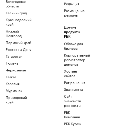
Вологодская
Редакция
область
Размещение
Калининград
рекламы
Краснодарский
край
Другие
Нижний
продукты
Новгород
РБК
Пермский край
Облако для
бизнеса
Ростов-на-Дону
Корпоративный
Татарстан
регистратор
Тюмень
доменов
Черноземье
Хостинг
сайтов
Кавказ
Рег.решения
Карелия
Знакомства
Мурманск
Сайт
Приморский
знакомств
край
podbor.ru
РБК
Компании
РБК Курсы