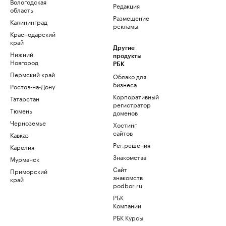
Вологодская
Редакция
область
Размещение
Калининград
рекламы
Краснодарский
край
Другие
Нижний
продукты
Новгород
РБК
Пермский край
Облако для
бизнеса
Ростов-на-Дону
Корпоративный
Татарстан
регистратор
Тюмень
доменов
Черноземье
Хостинг
сайтов
Кавказ
Рег.решения
Карелия
Знакомства
Мурманск
Сайт
Приморский
знакомств
край
podbor.ru
РБК
Компании
РБК Курсы