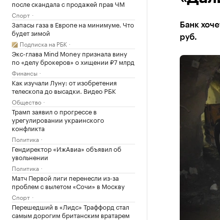
после скандала с продажей прав ЧМ
Спорт
Запасы газа в Европе на минимуме. Что
Банк хоче
будет зимой
руб.
Подписка на РБК
Экс-глава Mind Money признала вину
по «делу брокеров» о хищении ₽7 млрд
Финансы
Как изучали Луну: от изобретения
телескопа до высадки. Видео РБК
Общество
Трамп заявил о прогрессе в
урегулировании украинского
конфликта
Политика
Гендиректор «ИжАвиа» объявил об
увольнении
Политика
Матч Первой лиги перенесли из-за
проблем с вылетом «Сочи» в Москву
Спорт
Перешедший в «Лидс» Траффорд стал
самым дорогим британским вратарем