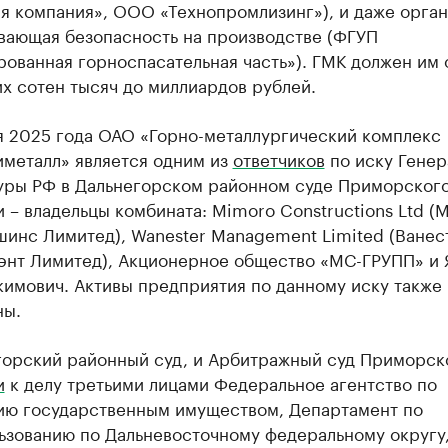
я компания», ООО «Технопромлизинг»), и даже орган
вающая безопасность на производстве (ФГУП
ованная горноспасательная часть»). ГМК должен им 
х сотен тысяч до миллиардов рублей.
я 2025 года ОАО «Горно-металлургический комплекс
иметалл» является одним из
ответчиков
по иску Генер
уры РФ в Дальнегорском районном суде Приморского
 – владельцы комбината: Mimoro Constructions Ltd 
шинс Лимитед), Wanester Management Limited (Ванес
нт Лимитед), Акционерное общество «МС-ГРУПП» и 
кимович. Активы предприятия по данному иску также
ны.
горский районный суд, и Арбитражный суд Приморск
и
к делу третьими лицами Федеральное агентство по
ию государственным имуществом, Департамент по
ьзованию по Дальневосточному федеральному округу