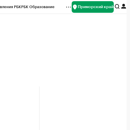
Приморский край
вления РБК
РБК Образование
редитные рейтинги
Франшизы
нсы
Рынок наличной валюты