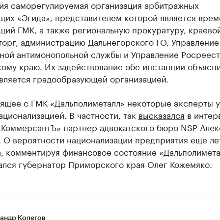
ия саморегулируемая организация арбитражных
щих «Эгида», представителем которой является вре
щий ГМК, а также региональную прокуратуру, краево
орг, администрацию Дальнегорского ГО, Управление
ной антимонопольной службы и Управление Росреест
ому краю. Их задействование обе инстанции объясни
является градообразующей организацией.
ящее с ГМК «Дальполиметалл» некоторые эксперты 
ационализацией. В частности, так
высказался
в интер
«КоммерсантЪ» партнер адвокатского бюро NSP Але
. О вероятности национализации предприятия еще ле
а, комментируя финансовое состояние «Дальполимета
ался губернатор Приморского края Олег Кожемяко.
андр Колегов