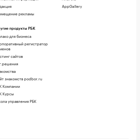
дакция
AppGallery
змещение рекламы
угие продукты РБК
лако для бизнеса
рпоративный регистратор
менов
стинг сайтов
г.решения
акомства
йт знакомств podbor.ru
К Компании
К Курсы
ола управления РБК