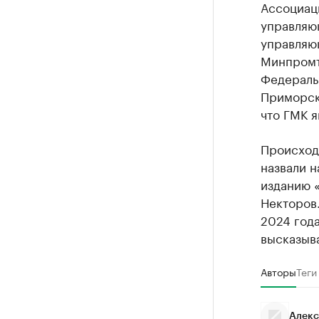
Ассоциац
управляю
управляю
Минпромт
Федераль
Приморск
что ГМК 
Происход
назвали н
изданию 
Некторов
2024 год
высказыв
Авторы
Теги
Алекс