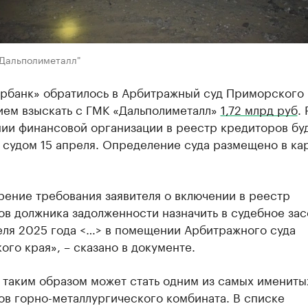
"Дальполиметалл"
рбанк» обратилось в Арбитражный суд Приморского 
ием взыскать с ГМК «Дальполиметалл»
1,72 млрд руб
.
нии финансовой организации в реестр кредиторов бу
 судом 15 апреля. Определение суда размещено в ка
ение требования заявителя о включении в реестр
ов должника задолженности назначить в судебное за
еля 2025 года <…> в помещении Арбитражного суда
го края», – сказано в документе.
 таким образом может стать одним из самых имениты
ов горно-металлургического комбината. В списке