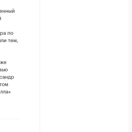
менный
й
ра по
ли тем,
уже
вью
ксандр
том
лла»