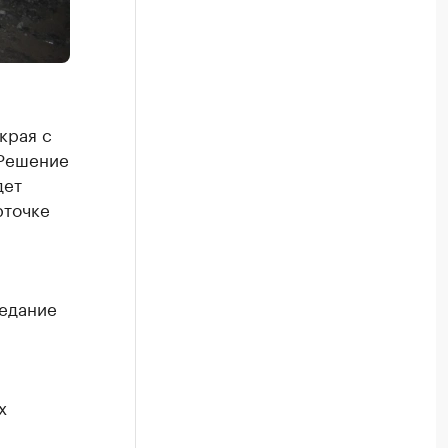
края с
 Решение
дет
рточке
седание
х