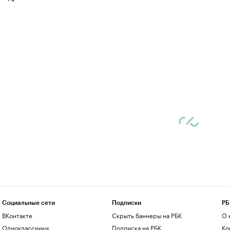
Социальные сети
Подписки
РБ
ВКонтакте
Скрыть баннеры на РБК
О 
Одноклассники
Подписка на РБК
Ко