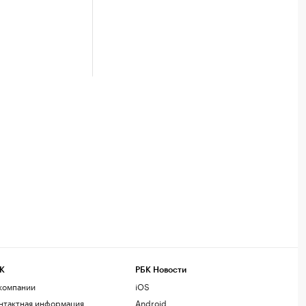
К
РБК Новости
компании
iOS
нтактная информация
Android