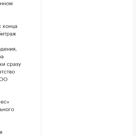
инном
с конца
битраж
юдения,
ва
ки сразу
нтство
ООО
сес»
ьного
я