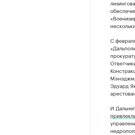
лизингова
обеспечи
«Военизир
нескольки
С феврал
«Дальпол
прокурат
Ответчики
Констрак
Мэнэджмэ
Эдуард Я
арестова
И Дальне
привлекл
управлен
недропол