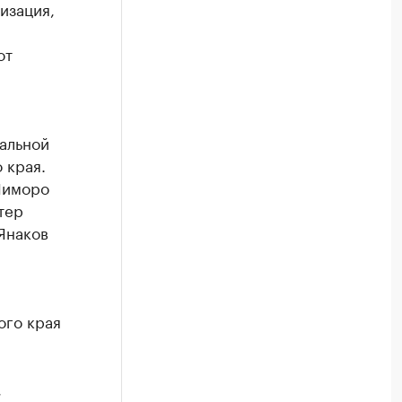
изация,
от
альной
 края.
(Миморо
тер
Янаков
ого края
,