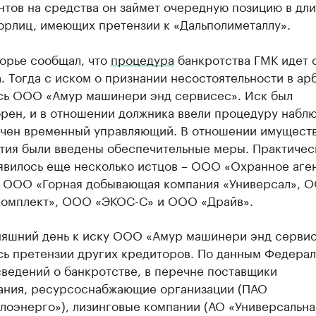
нтов на средства он займет очередную позицию в дл
юрлиц, имеющих претензии к «Дальполиметаллу».
орье сообщал, что
процедура
банкротства ГМК идет 
. Тогда с иском о признании несостоятельности в ар
сь ООО «Амур машинери энд сервисес». Иск был
рен, и в отношении должника ввели процедуру набл
ачен временный управляющий. В отношении имущест
тия были введены обеспечительные меры. Практичес
оявилось еще несколько истцов – ООО «Охранное аге
, ООО «Горная добывающая компания «Универсал», 
комплект», ООО «ЭКОС-С» и ООО «Драйв».
няшний день к иску ООО «Амур машинери энд серви
сь претензии других кредиторов. По данным Федерал
ведений о банкротстве, в перечне поставщики
ания, ресурсоснабжающие организации (ПАО
лоэнерго»), лизинговые компании (АО «Универсальна