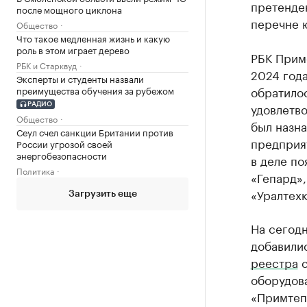
претенде
после мощного циклона
перечне 
Общество
Что такое медленная жизнь и какую
роль в этом играет дерево
РБК Прим
РБК и Старквуд
2024 года
Эксперты и студенты назвали
обратило
преимущества обучения за рубежом
удовлетво
РАДИО
Общество
был назн
Сеул счел санкции Британии против
предприя
России угрозой своей
энергобезопасности
в деле п
Политика
«Гепард»
«Уралтех
Загрузить еще
На сегод
добавили
реестра
с
оборудов
«Примтеп