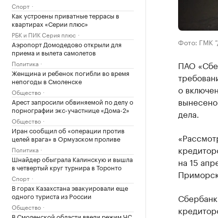
Спорт
Как устроены приватные террасы в
квартирах «Серии плюс»
РБК и ПИК Серия плюс
Фото: ГМК 
Аэропорт Домодедово открыли для
приема и вылета самолетов
Политика
ПАО «Сбе
Женщина и ребенок погибли во время
требован
непогоды в Смоленске
о включе
Общество
вынесено
Арест запросили обвиняемой по делу о
порнографии экс-участнице «Дома-2»
дела.
Общество
Иран сообщил об «операции против
«Рассмотр
целей врага» в Ормузском проливе
кредитор
Политика
Шнайдер обыграла Калинскую и вышла
на 15 апр
в четвертый круг турнира в Торонто
Приморско
Спорт
В горах Казахстана эвакуировали еще
одного туриста из России
Сбербанк
Общество
кредитор
В Смоленской области ввели режим ЧС