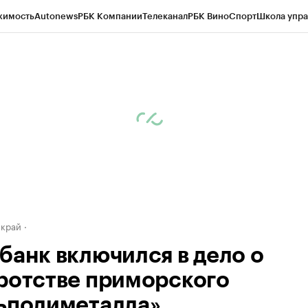
жимость
Autonews
РБК Компании
Телеканал
РБК Вино
Спорт
Школа упра
д
Стиль
Крипто
РБК Бизнес-среда
Дискуссионный клуб
Исследования
К
а контрагентов
Политика
Экономика
Бизнес
Технологии и медиа
Фина
 край
банк включился в дело о
ротстве приморского
ьполиметалла»