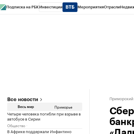
Подписка на РБК
Инвестиции
Мероприятия
Отрасли
Недви
РБК Курсы
РБК Life
Тренды
Визионеры
Национальные проекты
Горо
Газета
Спецпроекты СПб
Конференции СПб
Спецпроекты
Проверк
Приморский
Все новости
Приморье
Весь мир
Сбер
Четыре человека погибли при взрыве в
автобусе в Сирии
банк
Общество
В Африке поддержали Инфантино
«Дал