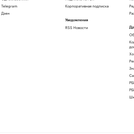
Telegram
Корпоративная подписка
Ре
Дзен
Ра
Уведомления
RSS Новости
Др
Об
Ко
до
Хо
Ре
Зн
Са
РБ
РБ
Шк