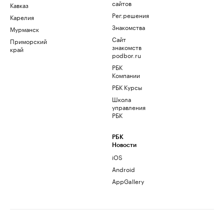
сайтов
Кавказ
Рег.решения
Карелия
Знакомства
Мурманск
Сайт
Приморский
знакомств
край
podbor.ru
РБК
Компании
РБК Курсы
Школа
управления
РБК
РБК
Новости
iOS
Android
AppGallery