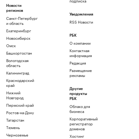
подписка
Новости
регионов
Уведомления
Санкт-Петербург
RSS Новости
и область
Екатеринбург
РБК
Новосибирск
О компании
Омск
Контактная
Башкортостан
информация
Вологодская
Редакция
область
Размещение
Калининград
рекламы
Краснодарский
край
Другие
Нижний
продукты
Новгород
РБК
Пермский край
Облако для
бизнеса
Ростов-на-Дону
Корпоративный
Татарстан
регистратор
Тюмень
доменов
Черноземье
Хостинг