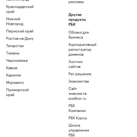
рекламы
Краснодарский
край
Другие
Нижний
продукты
Новгород
РБК
Пермский край
Облако для
бизнеса
Ростов-на-Дону
Корпоративный
Татарстан
регистратор
Тюмень
доменов
Черноземье
Хостинг
сайтов
Кавказ
Рег.решения
Карелия
Знакомства
Мурманск
Сайт
Приморский
знакомств
край
podbor.ru
РБК
Компании
РБК Курсы
Школа
управления
РБК