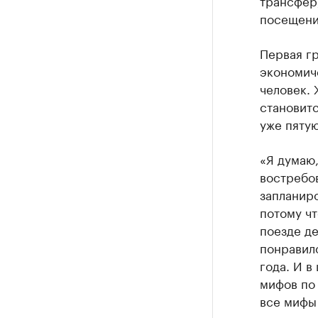
трансфер,
посещени
Первая гр
экономиче
человек.
становитс
уже пятую
«Я думаю
востребов
запланиро
потому чт
поезде де
понравило
года. И в
мифов по 
все мифы 