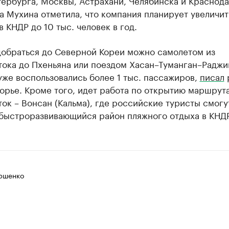
тербурга, Москвы, Астрахани, Челябинска и Краснод
а Мухина отметила, что компания планирует увеличит
в КНДР до 10 тыс. человек в год.
добраться до Северной Кореи можно самолетом из
тока до Пхеньяна или поездом Хасан–Туманган–Раджи
же воспользовались более 1 тыс. пассажиров,
писал
орье. Кроме того, идет работа по открытию маршрут
ок – Вонсан (Кальма), где российские туристы смогу
 быстроразвивающийся район пляжного отдыха в КНДР
ршенко