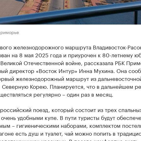
Приморье
ового железнодорожного маршрута Владивосток-Расо
ван на 8 мая 2025 года и приурочен к 80-летнему ю
 Великой Отечественной войне, рассказала РБК Прим
ный директор «Восток Интур» Инна Мухина. Она сооб
первый железнодорожный маршрут из дальневосточно
в Северную Корею. Планируется, что в дальнейшем р
ществляться регулярно – один раз в месяц.
российский поезд, который состоит из трех спальны
 очень удобными купе. В пути туристы будут обеспеч
мым – гигиеническими наборами, комплектом постел
вагоне есть душ и туалет, чай можно попить в традици
одстаканниках красивых. В поезде комфортно ехать,