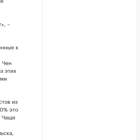
де
», –
енные к
 Чен
з этих
ыми
стов из
60% это
. Чаще
льска,