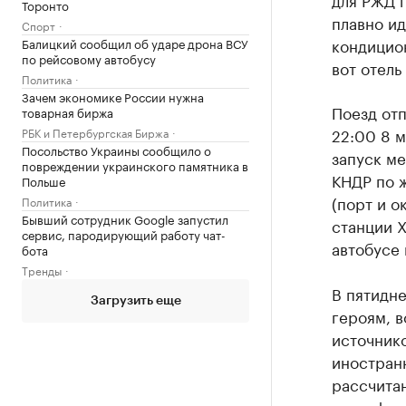
Торонто
плавно ид
Спорт
кондицио
Балицкий сообщил об ударе дрона ВСУ
по рейсовому автобусу
вот отель
Политика
Зачем экономике России нужна
Поезд отп
товарная биржа
22:00 8 м
РБК и Петербургская Биржа
Посольство Украины сообщило о
запуск м
повреждении украинского памятника в
КНДР по 
Польше
(порт и о
Политика
Бывший сотрудник Google запустил
станции Х
сервис, пародирующий работу чат-
автобусе 
бота
Тренды
В пятидн
Загрузить еще
героям, в
источнико
иностранн
рассчитан