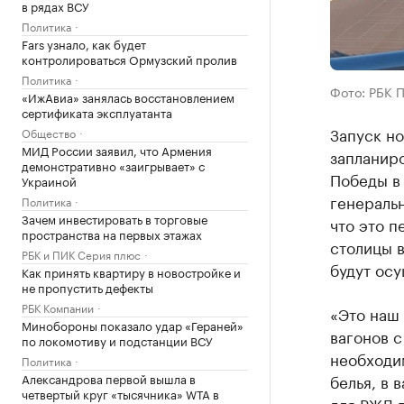
в рядах ВСУ
Политика
Fars узнало, как будет
контролироваться Ормузский пролив
Политика
Фото: РБК 
«ИжАвиа» занялась восстановлением
сертификата эксплуатанта
Запуск н
Общество
МИД России заявил, что Армения
запланиро
демонстративно «заигрывает» с
Победы в
Украиной
генераль
Политика
Зачем инвестировать в торговые
что это 
пространства на первых этажах
столицы 
РБК и ПИК Серия плюс
будут осу
Как принять квартиру в новостройке и
не пропустить дефекты
РБК Компании
«Это наш 
Минобороны показало удар «Гераней»
вагонов с
по локомотиву и подстанции ВСУ
необходи
Политика
Александрова первой вышла в
белья, в 
четвертый круг «тысячника» WTA в
для РЖД п