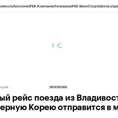
жимость
Autonews
РБК Компании
Телеканал
РБК Вино
Спорт
Школа упра
д
Стиль
Крипто
РБК Бизнес-среда
Дискуссионный клуб
Исследования
К
а контрагентов
Политика
Экономика
Бизнес
Технологии и медиа
Фина
 край
ЭКСКЛЮЗИВ
ый рейс поезда из Владивос
верную Корею отправится в 