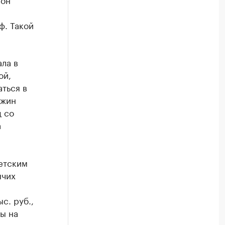
ф. Такой
ла в
ой,
ться в
джин
д со
а
етским
ячих
с. руб.,
ы на