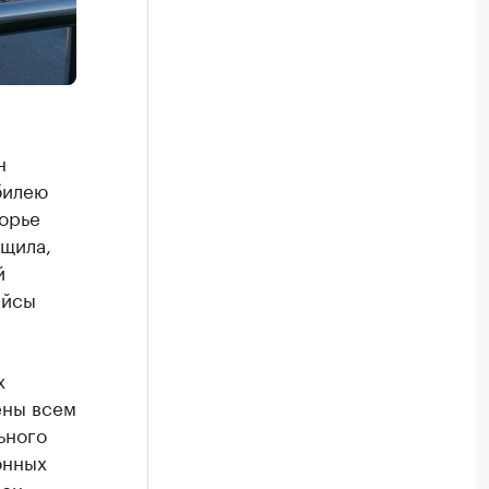
н
билею
орье
щила,
й
ейсы
х
ены всем
ьного
онных
 он