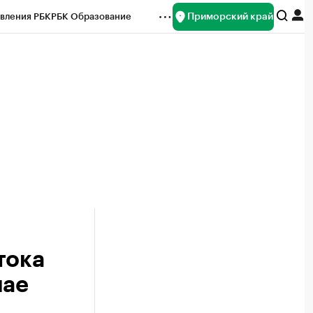
Приморский край
вления РБК
РБК Образование
редитные рейтинги
Франшизы
нсы
Рынок наличной валюты
тока
мае