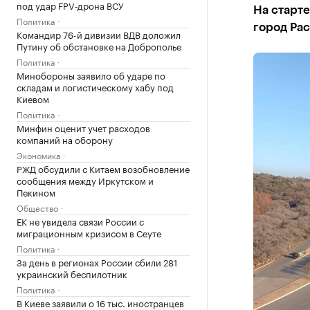
под удар FPV‑дрона ВСУ
На старте
Политика
город Ра
Командир 76-й дивизии ВДВ доложил
Путину об обстановке на Доброполье
Политика
Минобороны заявило об ударе по
складам и логистическому хабу под
Киевом
Политика
Минфин оценит учет расходов
компаний на оборону
Экономика
РЖД обсудили с Китаем возобновление
сообщения между Иркутском и
Пекином
Общество
ЕК не увидела связи России с
миграционным кризисом в Сеуте
Политика
За день в регионах России сбили 281
украинский беспилотник
Политика
В Киеве заявили о 16 тыс. иностранцев