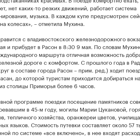
ет, нет каких-то резких движений, работает система
нирования, музыка. В каждом купе предусмотрен сей
 на колесах», – отметила Мухина.
равится с владивостокского железнодорожного вокза
ая и прибудет в Расон в 8:30 9 мая. По словам Мухин
еждународного маршрута отличная возможность добра
железной дороге с комфортом. С прошлого года в Ра
круг в составе города Расон – прим. ред.) ходит поез
асан, до которой туристам приходится добираться н
из столицы Приморья более 6 часов.
евной программе поездки посещение памятников сов
оевавшим в 45-м году, могилы Марии Цукановой, гор
в, тепличного хозяйства, оранжереи цветов, училища
ых языков. Стоимость путевки составляет около 57 ты
ной по системе «все включено», в нее входят расход