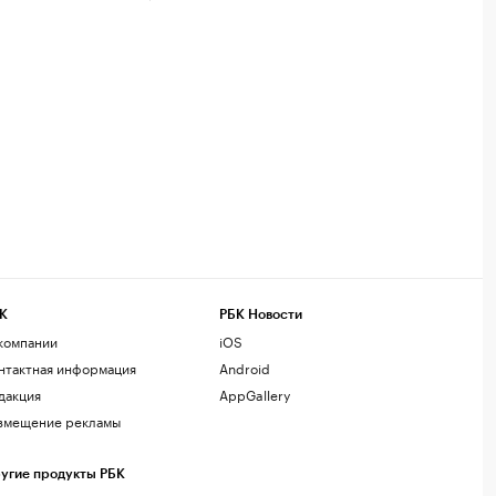
К
РБК Новости
компании
iOS
нтактная информация
Android
дакция
AppGallery
змещение рекламы
угие продукты РБК