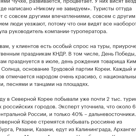
ями Чучхе, развивается, процветает. У них висят вез
где написано «Никому не завидуем». Туристы оттуда
т с совсем другими впечатлениями, совсем с другим
ем люди уезжают, потому что они видят все наоборот
ула руководитель компании-туроператора.
вам, у клиентов есть особый спрос на туры, приуроч
венным праздникам КНДР. В том числе, День Победы,
ам празднуется в июле, день рождения товарища Ким
 Солнца, основание Трудовой партии Кореи. Каждый и
ов отмечается народом очень красиво, с национальн
и, песнями и танцами на площадях.
ду в Северной Корее побывали уже почти 2 тыс. тури
 российских городов. Эксперт уточнила, что около 
нтральной России, и только 40% – дальневосточники
еверной Корее стремятся побывать россияне из
урга, Рязани, Казани, едут из Калининграда, Арханге