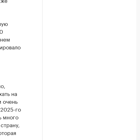
кже
ную
00
днем
нировало
о,
хать на
м очень
 2025-го
ь много
страну,
оторая