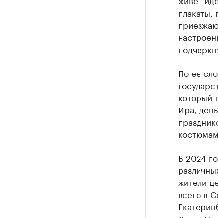
живет иде
плакаты, 
приезжаю
настроени
подчеркн
По ее сло
государст
который т
Ира, день
праздник
костюмам
В 2024 го
различных
жители це
всего в С
Екатеринб