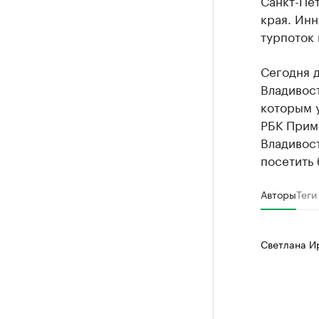
Санкт-Пе
края. Инн
турпоток 
Сегодня 
Владивос
которым у
РБК Прим
Владивост
посетить
Авторы
Теги
Светлана И