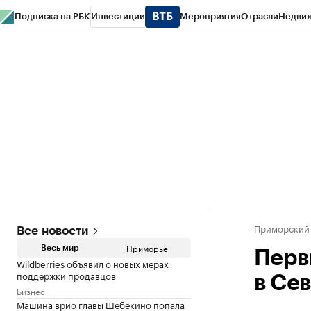
Подписка на РБК
Инвестиции
Мероприятия
Отрасли
Недви
РБК Курсы
РБК Life
Тренды
Визионеры
Национальные проекты
Горо
Газета
Спецпроекты СПб
Конференции СПб
Спецпроекты
Проверк
Приморский
Все новости
Приморье
Весь мир
Перв
Wildberries объявил о новых мерах
поддержки продавцов
в Се
Бизнес
Машина врио главы Шебекино попала