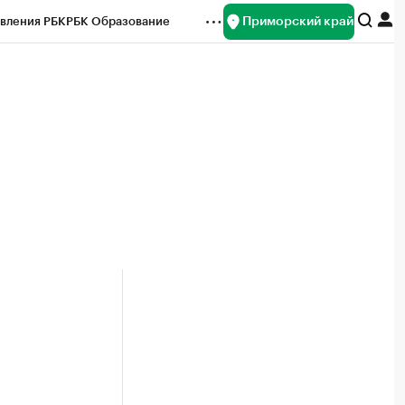
Приморский край
вления РБК
РБК Образование
редитные рейтинги
Франшизы
нсы
Рынок наличной валюты