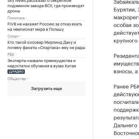
Забайкаль
подземном заводе ВСУ, где производят
Бурятии, 
дроны
макрорег
Политика
FIVB не накажет Россию за отказ ехать
особая зо
на чемпионат мира в Польшу
действуе
Спорт
крупного
Кто такой косовар Мирлинд Даку и
почему фанаты «Спартака» ему не рады
РБК
Резидента
Эксперты назвали преимущества и
имуществ
недостатки обучения в вузах Китая
взносы, 
РАДИО
Общество
Ранее РБ
Загрузить еще
действую
посчитали
поддержки
результа
Дальнего 
Восточно