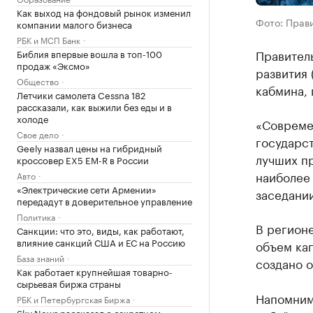
Как выход на фондовый рынок изменил
Фото: Прав
компании малого бизнеса
РБК и МСП Банк
Правител
Библия впервые вошла в топ-100
продаж «Эксмо»
развития
Общество
кабмина,
Летчики самолета Cessna 182
рассказали, как выжили без еды и в
холоде
«Совреме
Свое дело
государст
Geely назвал цены на гибридный
лучших пр
кроссовер EX5 EM-R в России
наиболее
Авто
«Электрические сети Армении»
заседании
передадут в доверительное управление
Политика
В регионе
Санкции: что это, виды, как работают,
влияние санкций США и ЕС на Россию
объем кап
База знаний
создано о
Как работает крупнейшая товарно-
сырьевая биржа страны
Напомним,
РБК и Петербургская Биржа
Sky News рассказал о секретном