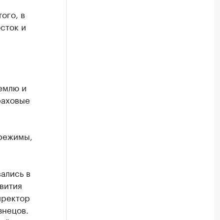
ого, в
сток и
емлю и
раховые
фрежимы,
ались в
вития
иректор
знецов.