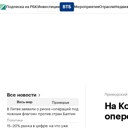
Подписка на РБК
Инвестиции
Мероприятия
Отрасли
Недви
РБК Курсы
РБК Life
Тренды
Визионеры
Национальные проекты
Горо
Газета
Спецпроекты СПб
Конференции СПб
Спецпроекты
Проверк
Приморский
Все новости
Приморье
Весь мир
На К
В Литве заявили о риске «операций под
ложным флагом» против стран Балтии
опер
Политика
15–20% рынка в цифре: на что уже