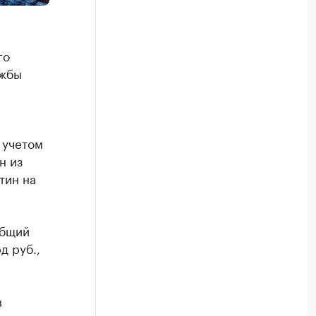
го
ужбы
 учетом
н из
тин на
Общий
д руб.,
в