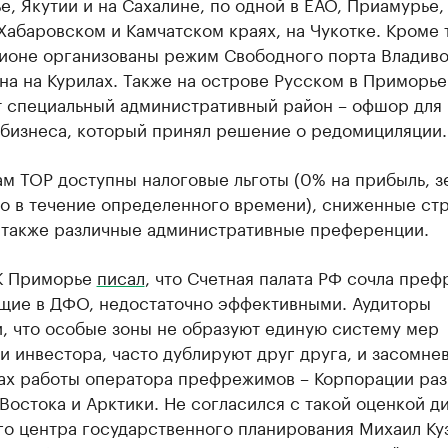
е, Якутии и на Сахалине, по одной в ЕАО, Приамурье,
Хабаровском и Камчатском краях, на Чукотке. Кроме т
ионе организованы режим Свободного порта Владиво
на на Курилах. Также на острове Русском в Приморье
т специальный административный район – офшор для
 бизнеса, который принял решение о редомициляции.
м ТОР доступны налоговые льготы (0% на прибыль, з
о в течение определенного времени), сниженные ст
а также различные административные преференции.
К Приморье
писал
, что Счетная палата РФ сочла пре
щие в ДФО, недостаточно эффективными. Аудиторы
, что особые зоны не образуют единую систему мер
 инвестора, часто дублируют друг друга, и засомнев
тах работы оператора префрежимов – Корпорации раз
Востока и Арктики. Не согласился с такой оценкой д
го центра государственного планирования Михаил Ку