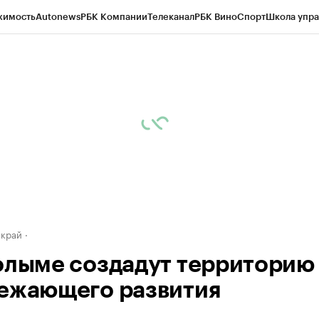
жимость
Autonews
РБК Компании
Телеканал
РБК Вино
Спорт
Школа упра
д
Стиль
Крипто
РБК Бизнес-среда
Дискуссионный клуб
Исследования
К
а контрагентов
Политика
Экономика
Бизнес
Технологии и медиа
Фина
 край
олыме создадут территорию
ежающего развития