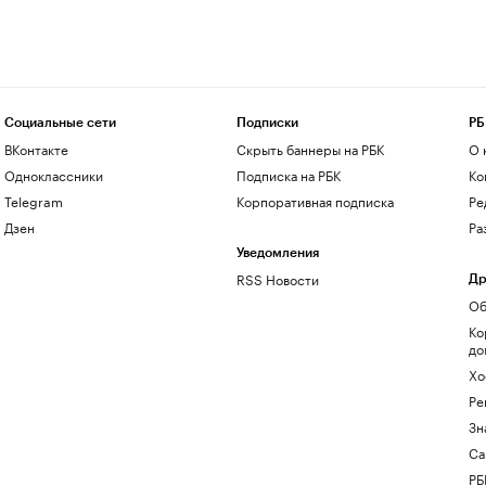
Социальные сети
Подписки
РБ
ВКонтакте
Скрыть баннеры на РБК
О 
Одноклассники
Подписка на РБК
Ко
Telegram
Корпоративная подписка
Ре
Дзен
Ра
Уведомления
RSS Новости
Др
Об
Ко
до
Хо
Ре
Зн
Са
РБ