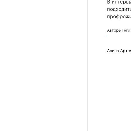
В интерв
подходить
префрежи
Авторы
Теги
Алина Арте