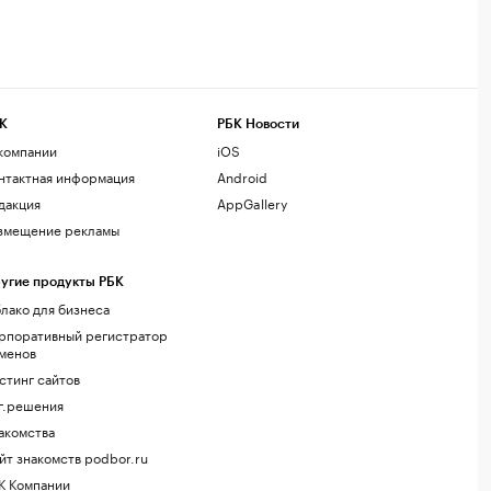
К
РБК Новости
компании
iOS
нтактная информация
Android
дакция
AppGallery
змещение рекламы
угие продукты РБК
лако для бизнеса
рпоративный регистратор
менов
стинг сайтов
г.решения
акомства
йт знакомств podbor.ru
К Компании