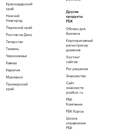
Краснодарский
край
Другие
Нижний
продукты
Новгород
РБК
Пермский край
Облако для
бизнеса
Ростов-на-Дону
Корпоративный
Татарстан
регистратор
Тюмень
доменов
Черноземье
Хостинг
сайтов
Кавказ
Рег.решения
Карелия
Знакомства
Мурманск
Сайт
Приморский
знакомств
край
podbor.ru
РБК
Компании
РБК Курсы
Школа
управления
РБК