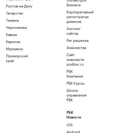
бизнеса
Ростов-на-Дону
Корпоративный
Татарстан
регистратор
Тюмень
доменов
Черноземье
Хостинг
сайтов
Кавказ
Рег.решения
Карелия
Знакомства
Мурманск
Сайт
Приморский
знакомств
край
podbor.ru
РБК
Компании
РБК Курсы
Школа
управления
РБК
РБК
Новости
iOS
Android