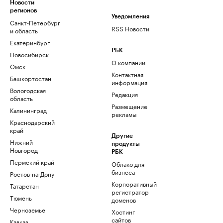
Новости
регионов
Уведомления
Санкт-Петербург
RSS Новости
и область
Екатеринбург
РБК
Новосибирск
О компании
Омск
Контактная
Башкортостан
информация
Вологодская
Редакция
область
Размещение
Калининград
рекламы
Краснодарский
край
Другие
Нижний
продукты
Новгород
РБК
Пермский край
Облако для
бизнеса
Ростов-на-Дону
Корпоративный
Татарстан
регистратор
Тюмень
доменов
Черноземье
Хостинг
сайтов
Кавказ