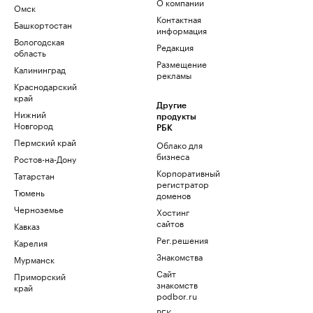
О компании
Омск
Контактная
Башкортостан
информация
Вологодская
Редакция
область
Размещение
Калининград
рекламы
Краснодарский
край
Другие
Нижний
продукты
Новгород
РБК
Пермский край
Облако для
бизнеса
Ростов-на-Дону
Корпоративный
Татарстан
регистратор
Тюмень
доменов
Черноземье
Хостинг
сайтов
Кавказ
Рег.решения
Карелия
Знакомства
Мурманск
Сайт
Приморский
знакомств
край
podbor.ru
РБК