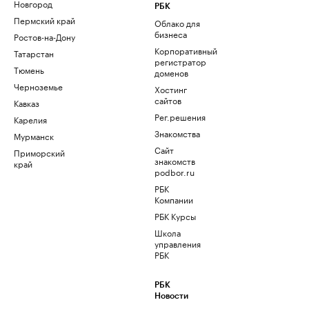
Новгород
РБК
Пермский край
Облако для
бизнеса
Ростов-на-Дону
Корпоративный
Татарстан
регистратор
Тюмень
доменов
Черноземье
Хостинг
сайтов
Кавказ
Рег.решения
Карелия
Знакомства
Мурманск
Сайт
Приморский
знакомств
край
podbor.ru
РБК
Компании
РБК Курсы
Школа
управления
РБК
РБК
Новости