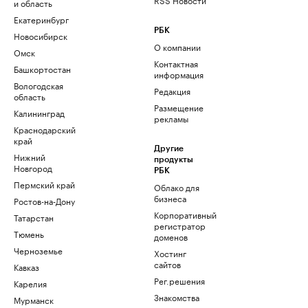
и область
Екатеринбург
РБК
Новосибирск
О компании
Омск
Контактная
Башкортостан
информация
Вологодская
Редакция
область
Размещение
Калининград
рекламы
Краснодарский
край
Другие
Нижний
продукты
Новгород
РБК
Пермский край
Облако для
бизнеса
Ростов-на-Дону
Корпоративный
Татарстан
регистратор
Тюмень
доменов
Черноземье
Хостинг
сайтов
Кавказ
Рег.решения
Карелия
Знакомства
Мурманск