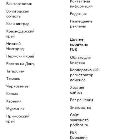
Контактная
Башкортостан
информация
Вологодская
Редакция
область
Размещение
Калининград
рекламы
Краснодарский
край
Другие
Нижний
продукты
Новгород
РБК
Пермский край
Облако для
бизнеса
Ростов-на-Дону
Корпоративный
Татарстан
регистратор
Тюмень
доменов
Черноземье
Хостинг
сайтов
Кавказ
Рег.решения
Карелия
Знакомства
Мурманск
Сайт
Приморский
знакомств
край
podbor.ru
РБК
Компании