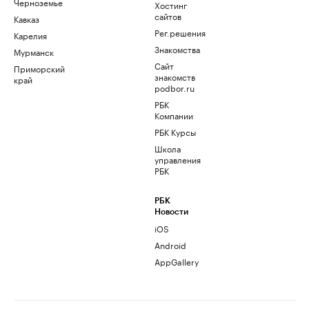
Черноземье
Хостинг
сайтов
Кавказ
Рег.решения
Карелия
Знакомства
Мурманск
Сайт
Приморский
знакомств
край
podbor.ru
РБК
Компании
РБК Курсы
Школа
управления
РБК
РБК
Новости
iOS
Android
AppGallery