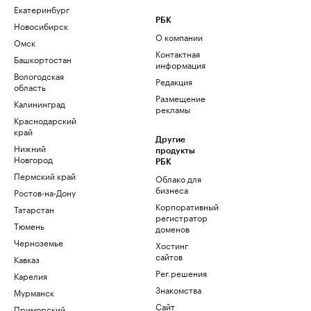
Екатеринбург
РБК
Новосибирск
О компании
Омск
Контактная
Башкортостан
информация
Вологодская
Редакция
область
Размещение
Калининград
рекламы
Краснодарский
край
Другие
Нижний
продукты
Новгород
РБК
Пермский край
Облако для
бизнеса
Ростов-на-Дону
Корпоративный
Татарстан
регистратор
Тюмень
доменов
Черноземье
Хостинг
сайтов
Кавказ
Рег.решения
Карелия
Знакомства
Мурманск
Сайт
Приморский