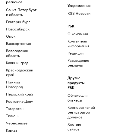
регионов
Уведомления
Санкт-Петербург
RSS Новости
и область
Екатеринбург
РБК
Новосибирск
О компании
Омск
Контактная
Башкортостан
информация
Вологодская
Редакция
область
Размещение
Калининград
рекламы
Краснодарский
край
Другие
Нижний
продукты
Новгород
РБК
Пермский край
Облако для
бизнеса
Ростов-на-Дону
Корпоративный
Татарстан
регистратор
Тюмень
доменов
Черноземье
Хостинг
сайтов
Кавказ