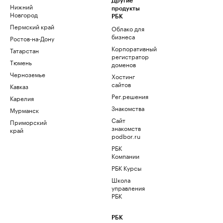
Другие
Нижний
продукты
Новгород
РБК
Пермский край
Облако для
бизнеса
Ростов-на-Дону
Корпоративный
Татарстан
регистратор
Тюмень
доменов
Черноземье
Хостинг
сайтов
Кавказ
Рег.решения
Карелия
Знакомства
Мурманск
Сайт
Приморский
знакомств
край
podbor.ru
РБК
Компании
РБК Курсы
Школа
управления
РБК
РБК