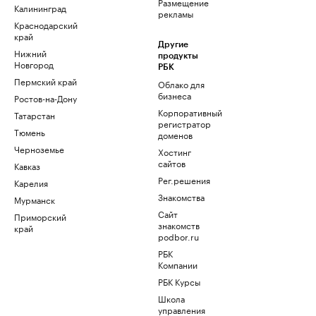
Размещение
Калининград
рекламы
Краснодарский
край
Другие
Нижний
продукты
Новгород
РБК
Пермский край
Облако для
бизнеса
Ростов-на-Дону
Корпоративный
Татарстан
регистратор
Тюмень
доменов
Черноземье
Хостинг
сайтов
Кавказ
Рег.решения
Карелия
Знакомства
Мурманск
Сайт
Приморский
знакомств
край
podbor.ru
РБК
Компании
РБК Курсы
Школа
управления