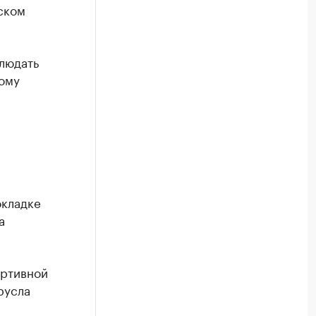
ском
людать
рому
окладке
а
ортивной
русла