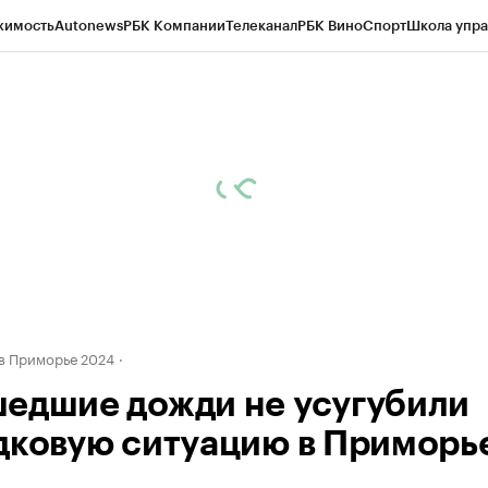
жимость
Autonews
РБК Компании
Телеканал
РБК Вино
Спорт
Школа упра
д
Стиль
Крипто
РБК Бизнес-среда
Дискуссионный клуб
Исследования
К
а контрагентов
Политика
Экономика
Бизнес
Технологии и медиа
Фина
в Приморье 2024
едшие дожди не усугубили
дковую ситуацию в Приморь