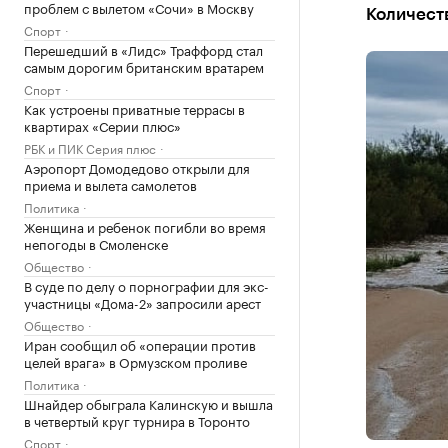
проблем с вылетом «Сочи» в Москву
Количест
Спорт
Перешедший в «Лидс» Траффорд стал
самым дорогим британским вратарем
Спорт
Как устроены приватные террасы в
квартирах «Серии плюс»
РБК и ПИК Серия плюс
Аэропорт Домодедово открыли для
приема и вылета самолетов
Политика
Женщина и ребенок погибли во время
непогоды в Смоленске
Общество
В суде по делу о порнографии для экс-
участницы «Дома-2» запросили арест
Общество
Иран сообщил об «операции против
целей врага» в Ормузском проливе
Политика
Шнайдер обыграла Калинскую и вышла
в четвертый круг турнира в Торонто
Спорт