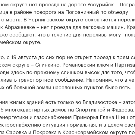
ном округе нет проезда на дороге Уссурийск – Погр
ица в районе поворота на Пограничный по объезду
о моста. В Черниговском округе сохраняется перели
к Абражеевке – нет проезда для легковых машин. Кр
кже сообщают, что в течение дня переливы могут поя
мейском округе.
о, с 19 августа до сих пор не открыт проезд к трем с
ком округе – Слинкино, Романовский ключ и Партиза
оды здесь по-прежнему слишком высок для того, что
ливать транспортное сообщение. Напомним, что в че
х об большой земли населенных пунктов было пять.
ия жилых зданий есть только во Владивостоке – зат
25 многоквартирных домов на Спортивной и Фадеева.
энергетики и газоснабжения Приморья Елена Шиш от
ектроснабжению ситуация нормальная, и в целом свет
ла Саровка и Покровка в Красноармейском округе п