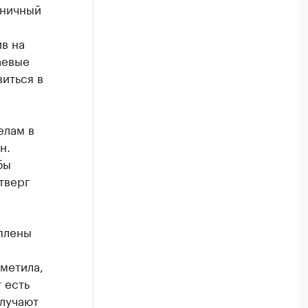
аничный
в на
аевые
виться в
елам в
н.
бы
тверг
оплены
метила,
 есть
олучают