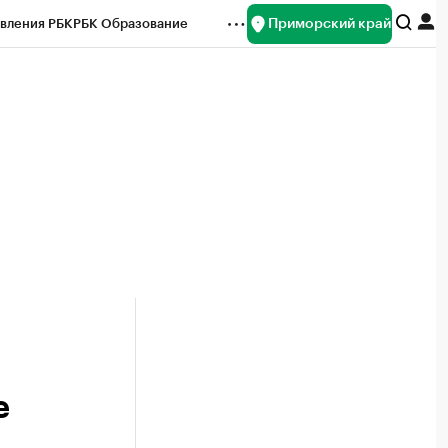
Приморский край
вления РБК
РБК Образование
редитные рейтинги
Франшизы
нсы
Рынок наличной валюты
е