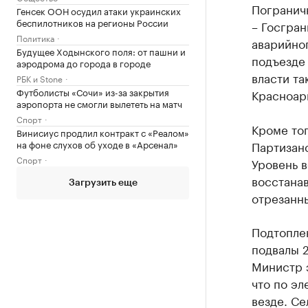
Погранич
Генсек ООН осудил атаки украинских
беспилотников на регионы России
– Госгран
Политика
аварийног
Будущее Ходынского поля: от пашни и
подъезде 
аэродрома до города в городе
власти та
РБК и Stone
Футболисты «Сочи» из-за закрытия
Красноар
аэропорта не смогли вылететь на матч
Спорт
Кроме тог
Винисиус продлил контракт с «Реалом»
Партизанс
на фоне слухов об уходе в «Арсенал»
Спорт
Уровень в
восстанав
Загрузить еще
отрезанны
Подтоплен
подвалы 
Министр 
что по эл
везде. Се