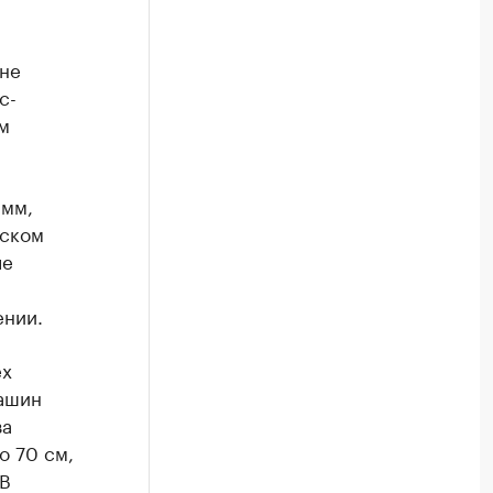
 не
с-
м
 мм,
йском
ле
ении.
ех
машин
за
о 70 см,
 В