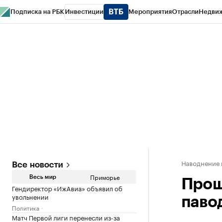
Подписка на РБК
Инвестиции
Мероприятия
Отрасли
Недви
РБК Курсы
РБК Life
Тренды
Визионеры
Национальные проекты
Горо
Газета
Спецпроекты СПб
Конференции СПб
Спецпроекты
Проверк
Наводнение 
Все новости
Приморье
Весь мир
Прош
Гендиректор «ИжАвиа» объявил об
увольнении
паво
Политика
Матч Первой лиги перенесли из-за