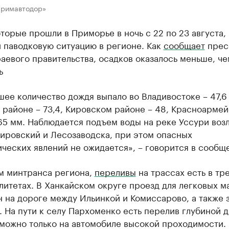
Примавтодор»
торые прошли в Приморье в ночь с 22 по 23 августа,
 паводковую ситуацию в регионе. Как
сообщает
прес
аевого правительства, осадков оказалось меньше, че
ь
ее количество дождя выпало во Владивостоке – 47,6
 районе – 73,4, Кировском районе – 48, Красноарме
65 мм. Наблюдается подъем воды на реке Уссури воз
ировский и Лесозаводска, при этом опасных
ческих явлений не ожидается», – говорится в сообщ
м минтранса региона,
переливы
на трассах есть в тр
итетах. В Ханкайском округе проезд для легковых 
 на дороге между Ильинкой и Комиссарово, а также 
 На пути к селу Пархоменко есть перелив глубиной д
можно только на автомобиле высокой проходимости.