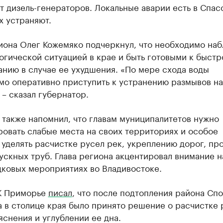
т дизель-генераторов. Локальные аварии есть в Спас
х устраняют.
иона Олег Кожемяко подчеркнул, что необходимо наб
огической ситуацией в крае и быть готовыми к быст
нию в случае ее ухудшения. «По мере схода воды
мо оперативно приступить к устранению размывов на
 – сказал губернатор.
также напомнил, что главам муниципалитетов нужно
овать слабые места на своих территориях и особое
уделять расчистке русел рек, укреплению дорог, пр
скных труб. Глава региона акцентировал внимание н
дковых мероприятиях во Владивостоке.
К Приморье
писал
, что после подтопления района Сп
 в столице края было принято решение о расчистке 
снения и углублении ее дна.