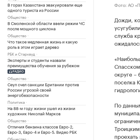
Фото: АО «
В горах Казахстана эвакуировали еще
одного туриста из России
Общество
Дожди, ко
В Смоленской области ввели режим ЧС
усугубили
после мощного циклона
служба кр
Общество
Что такое медленная жизнь и какую
ожидалос
роль в этом играет дерево
РБК и Старквуд
«Наибольш
Эксперты и студенты назвали
Спасском
преимущества обучения за рубежом
округе – 
РАДИО
Общество
поселка К
Сеул счел санкции Британии против
гидрологи
России угрозой своей
энергобезопасности
Политика
По данны
На 88-м году жизни ушел из жизни
муниципал
художник Николай Марков
ограничен
Общество
Отличия бензина классов Евро-2,
Троицким.
Евро-3, Евро-4 и Евро-5. Видео РБК
проехать 
Общество