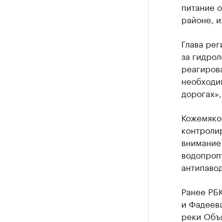
питание о
районе, и
Глава рег
за гидрол
реагирова
необходи
дорогах»,
Кожемяко 
контролир
внимание 
водопропу
антипаво
Ранее РБ
и Фадеева
реки Объя