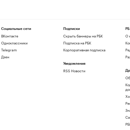
Социальные сети
Подписки
РБ
ВКонтакте
Скрыть баннеры на РБК
О 
Одноклассники
Подписка на РБК
Ко
Telegram
Корпоративная подписка
Ре
Дзен
Ра
Уведомления
RSS Новости
Др
Об
Ко
до
Хо
Ре
Зн
Са
РБ