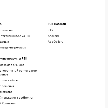
К
РБК Новости
компании
iOS
нтактная информация
Android
дакция
AppGallery
змещение рекламы
угие продукты РБК
лако для бизнеса
рпоративный регистратор
менов
стинг сайтов
г.решения
акомства
йт знакомств podbor.ru
К Компании