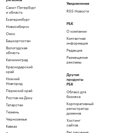
регионов
Уведомления
Санкт-Петербург
RSS Новости
и область
Екатеринбург
РБК
Новосибирск
О компании
Омск
Контактная
Башкортостан
информация
Вологодская
Редакция
область
Размещение
Калининград
рекламы
Краснодарский
край
Другие
Нижний
продукты
Новгород
РБК
Пермский край
Облако для
бизнеса
Ростов-на-Дону
Корпоративный
Татарстан
регистратор
Тюмень
доменов
Черноземье
Хостинг
сайтов
Кавказ
Рег.решения
Карелия