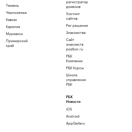
регистратор
Тюмень
доменов
Черноземье
Хостинг
сайтов
Кавказ
Рег.решения
Карелия
Знакомства
Мурманск
Сайт
Приморский
знакомств
край
podbor.ru
РБК
Компании
РБК Курсы
Школа
управления
РБК
РБК
Новости
iOS
Android
AppGallery