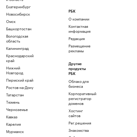
Екатеринбург
РБК
Новосибирск
О компании
Омск
Контактная
Башкортостан
информация
Вологодская
Редакция
область
Размещение
Калининград
рекламы
Краснодарский
край
Другие
Нижний
продукты
Новгород
РБК
Пермский край
Облако для
бизнеса
Ростов-на-Дону
Корпоративный
Татарстан
регистратор
Тюмень
доменов
Черноземье
Хостинг
сайтов
Кавказ
Рег.решения
Карелия
Знакомства
Мурманск