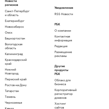
Новости
регионов
Уведомления
Санкт-Петербург
RSS Новости
и область
Екатеринбург
РБК
Новосибирск
О компании
Омск
Контактная
Башкортостан
информация
Вологодская
Редакция
область
Размещение
Калининград
рекламы
Краснодарский
край
Другие
Нижний
продукты
Новгород
РБК
Пермский край
Облако для
бизнеса
Ростов-на-Дону
Корпоративный
Татарстан
регистратор
Тюмень
доменов
Черноземье
Хостинг
сайтов
Кавказ